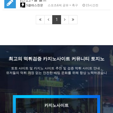
S클래스천문
스포츠&픽 공유
>
축구
15시간전
1
최고의 먹튀검증 카지노사이트 커뮤니티 토지노
토토 사이트 및 카지노 사이트 추천 및 검증 먹튀 사이트 안내 ,
유저들의 먹튀 걱정 없는 안전한 배팅 문화를 위해 항상 노력하겠습니
다.
카지노사이트