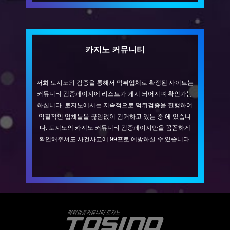
카지노 커뮤니티
저희 토지노의 검증을 통해서 먹튀업체로 확정된 사이트는
커뮤니티 검증페이지에 리스트가 게시 되어지며 확인가능
하십니다. 토지노에서는 지속적으로 먹튀검증을 진행하여
악질적인 업체들을 끊임없이 검거하고 있는 중 에 있습니
다. 토지노의 카지노 커뮤니티 검증페이지만을 꼼꼼하게
확인해주셔도 사건사고에 99프로 예방하실 수 있습니다.