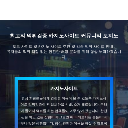
최고의 먹튀검증 카지노사이트 커뮤니티 토지노
토토 사이트 및 카지노 사이트 추천 및 검증 먹튀 사이트 안내 ,
유저들의 먹튀 걱정 없는 안전한 배팅 문화를 위해 항상 노력하겠습니
다.
카지노사이트
항상 회원분들에게 안전한 이용이 될 수 있도록 카지노사
이트 먹튀검증이 된 업체만을 선별, 소개 해드립니다. 근래
에 들어서 먹튀를 하는 업체들이 너무 많아 졌습니다. 완전
판을 치고 있는 상황이며 그로인 해 피해보시는 분들이 너
무나 많은 상황입니다. 항상 안전한 이용을 하실 수 있도록