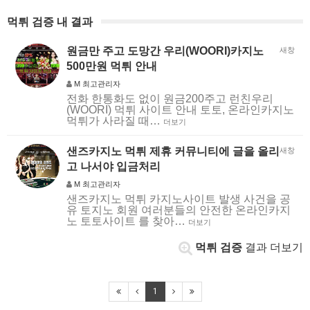
먹튀 검증 내 결과
원금만 주고 도망간 우리(WOORI)카지노
새창
500만원 먹튀 안내
M
최고관리자
전화 한통화도 없이 원금200주고 런친우리
(WOORI) 먹튀 사이트 안내 토토, 온라인카지노
먹튀가 사라질 때…
더보기
샌즈카지노 먹튀 제휴 커뮤니티에 글을 올리
새창
고 나서야 입금처리
M
최고관리자
샌즈카지노 먹튀 카지노사이트 발생 사건을 공
유 토지노 회원 여러분들의 안전한 온라인카지
노 토토사이트 를 찾아…
더보기
먹튀 검증
결과 더보기
1