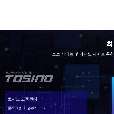
최
토토 사이트 및 카지노 사이트 추천 
토지노 고객센터
텔레그램 ㅣ @olle8855