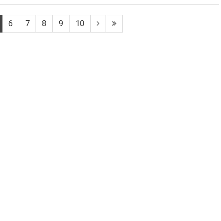
6
7
8
9
10