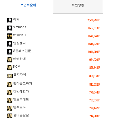
포인트순위
회원랭킹
아재
2,530,791 P
simmons
1,667,313 P
xhwlsh11
1,641,648 P
입실렌티
1,616,020 P
S클래스천문
1,041,200 P
애애하네
924,920 P
KCM
858,348 P
엘지자이
858,333 P
입다물고까자
812,032 P
한방에간다
776,644 P
말보루레드
757,531 P
만수르다
729,142 P
불타는칼날
714,903 P