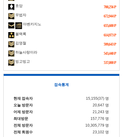
흐앙
700,256 P
무법자
672,944 P
아벤카지노
655,600 P
블랙록
614,973 P
김영철
599,643 P
하늘사랑이라
543,440 P
빙고빙고
537,000 P
접속통계
현재 접속자
15,155(37) 명
오늘 방문자
20,647 명
어제 방문자
21,243 명
최대방문
157,776 명
전체 방문자
10,305,779 명
전체 회원수
23,102 명