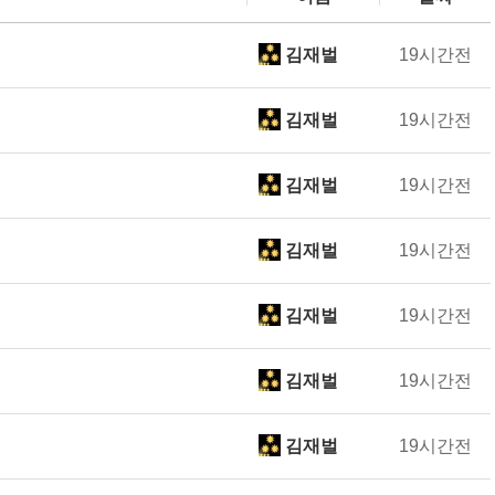
김재벌
19시간전
김재벌
19시간전
김재벌
19시간전
김재벌
19시간전
김재벌
19시간전
김재벌
19시간전
김재벌
19시간전