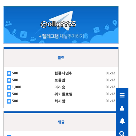
@olle8855
룰렛
500
한폴낙멈춰
01-12
500
보돌맘
01-12
1,000
아리송
01-12
500
워커힐호텔
01-12
500
혁사랑
01-12
새글