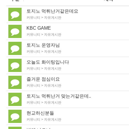
토지노 먹튀난거같은데요
커뮤니티
>
자유게시판
KBC GAME
커뮤니티
>
자유게시판
토지노 운영자님
커뮤니티
>
자유게시판
오늘도 화이팅입니다
커뮤니티
>
자유게시판
즐거운 점심이요
커뮤니티
>
자유게시판
토지노 먹튀난거 맞는거같은데..
커뮤니티
>
자유게시판
현교하신분들
커뮤니티
>
자유게시판