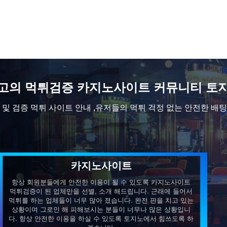
고의 먹튀검증 카지노사이트 커뮤니티 토
및 검증 먹튀 사이트 안내 ,
유저들의 먹튀 걱정 없는 안전한 배팅
카지노사이트
항상 회원분들에게 안전한 이용이 될 수 있도록 카지노사이트
먹튀검증이 된 업체만을 선별, 소개 해드립니다. 근래에 들어서
먹튀를 하는 업체들이 너무 많아 졌습니다. 완전 판을 치고 있는
상황이며 그로인 해 피해보시는 분들이 너무나 많은 상황입니
다. 항상 안전한 이용을 하실 수 있도록 토지노에서 힘쓰도록 하