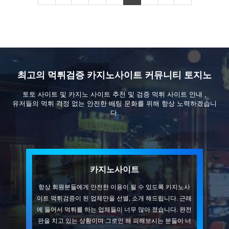
최고의 먹튀검증 카지노사이트 커뮤니티 토지노
토토 사이트 및 카지노 사이트 추천 및 검증 먹튀 사이트 안내 ,
유저들의 먹튀 걱정 없는 안전한 배팅 문화를 위해 항상 노력하겠습니
다.
카지노사이트
항상 회원분들에게 안전한 이용이 될 수 있도록 카지노사
이트 먹튀검증이 된 업체만을 선별, 소개 해드립니다. 근래
에 들어서 먹튀를 하는 업체들이 너무 많아 졌습니다. 완전
판을 치고 있는 상황이며 그로인 해 피해보시는 분들이 너