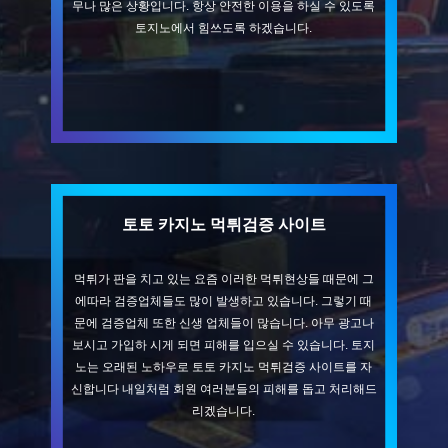
무나 많은 상황입니다. 항상 안전한 이용을 하실 수 있도록
토지노에서 힘쓰도록 하겠습니다.
토토 카지노 먹튀검증 사이트
먹튀가 판을 치고 있는 요즘 이러한 먹튀현상들 때문에 그
에따라 검증업체들도 많이 발생하고 있습니다. 그렇기 때
문에 검증업체 또한 신생 업체들이 많습니다. 아무 광고나
보시고 가입하 시게 되면 피해를 입으실 수 있습니다. 토지
노는 오래된 노하우로 토토 카지노 먹튀검증 사이트를 자
신합니다 내일처럼 회원 여러분들의 피해를 돕고 처리해드
리겠습니다.