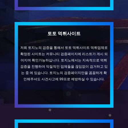
토토 먹튀사이트
저희 토지노의 검증을 통해서 토토 먹튀사이트 먹튀업체로
확정된 사이트는 커뮤니티 검증페이지에 리스트가 게시 되
어지며 확인가능하십니다. 토지노에서는 지속적으로 먹튀
검증을 진행하여 악질적인 업체들을 끊임없이 검거하고 있
는 중 에 있습니다. 토지노의 검증페이지만을 꼼꼼하게 확
인해주셔도 사건사고에 99프로 예방하실 수 있습니다.