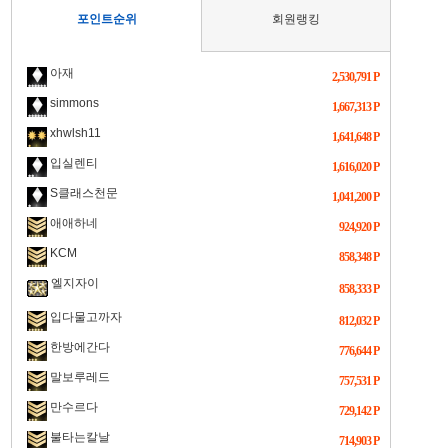
포인트순위
회원랭킹
아재
2,530,791 P
simmons
1,667,313 P
xhwlsh11
1,641,648 P
입실렌티
1,616,020 P
S클래스천문
1,041,200 P
애애하네
924,920 P
KCM
858,348 P
엘지자이
858,333 P
입다물고까자
812,032 P
한방에간다
776,644 P
말보루레드
757,531 P
만수르다
729,142 P
불타는칼날
714,903 P