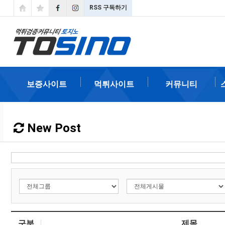
RSS 구독하기
보증사이트
먹튀사이트
커뮤니티
New Post
구분
제목