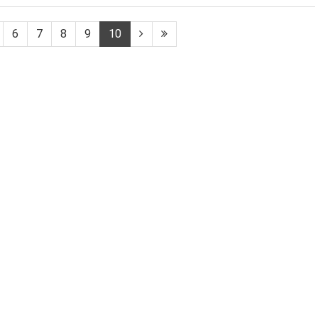
6
7
8
9
10