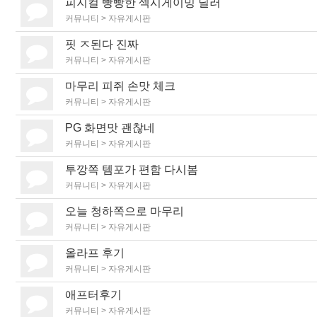
피지컬 빵빵한 섹시게이밍 딜러
커뮤니티
>
자유게시판
핏 ㅈ된다 진짜
커뮤니티
>
자유게시판
마무리 피쥐 손맛 체크
커뮤니티
>
자유게시판
PG 화면맛 괜찮네
커뮤니티
>
자유게시판
투깡쪽 템포가 편함 다시봄
커뮤니티
>
자유게시판
오늘 청하쪽으로 마무리
커뮤니티
>
자유게시판
올라프 후기
커뮤니티
>
자유게시판
애프터후기
커뮤니티
>
자유게시판