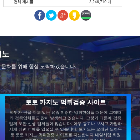
전체 게시물
3,246,710 개
지노
 문화를 위해 항상 노력하겠습니다.
토토 카지노 먹튀검증 사이트
먹튀가 판을 치고 있는 요즘 이러한 먹튀현상들 때문에 그에따
라 검증업체들도 많이 발생하고 있습니다. 그렇기 때문에 검증
업체 또한 신생 업체들이 많습니다. 아무 광고나 보시고 가입하
시게 되면 피해를 입으실 수 있습니다. 토지노는 오래된 노하우
로 토토 카지노 먹튀검증 사이트를 자신합니다 내일처럼 회원