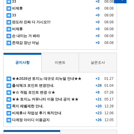
33
+0
08.08
비제휴
+0
08.08
33
+0
08.08
판도라 진짜 다 가시오!!!
+0
08.08
비제휴
+0
08.08
손 내미는 거 봐라
+0
08.08
존재감 장난 아님
+0
08.08
공지사항
이벤트
설문조사
★★2026년 토지노 대규모 리뉴얼 안내★★
+3
01.27
출석체크 포인트 변경안내.
+28
01.04
★☆ 적립 포인트 변경 ☆★
+9
07.26
★★ 토지노 커뮤니티 이용 안내 공지 ★★
+21
05.17
쪽지 레벨제한 안내.
+20
12.28
비제휴사 작업성 후기 퇴치안내
+23
12.06
다계정 아이디 이용금지
+26
12.05