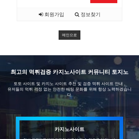
회원가입
정보찾기
메인으로
최고의 먹튀검증 카지노사이트 커뮤니티 토지노
토토 사이트 및 카지노 사이트 추천 및 검증 먹튀 사이트 안내 ,
유저들의 먹튀 걱정 없는 안전한 배팅 문화를 위해 항상 노력하겠습니
다.
카지노사이트