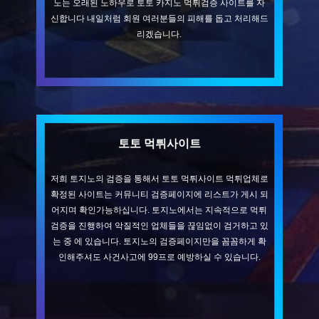
노는 오래된 노하우로 토토 카지노 먹튀검증 사이트를 자
신합니다 내일처럼 회원 여러분들의 피해를 돕고 처리해드
리겠습니다.
토토 먹튀사이트
저희 토지노의 검증을 통해서 토토 먹튀사이트 먹튀업체로
확정된 사이트는 커뮤니티 검증페이지에 리스트가 게시 되
어지며 확인가능하십니다. 토지노에서는 지속적으로 먹튀
검증을 진행하여 악질적인 업체들을 끊임없이 검거하고 있
는 중 에 있습니다. 토지노의 검증페이지만을 꼼꼼하게 확
인해주셔도 사건사고에 99프로 예방하실 수 있습니다.