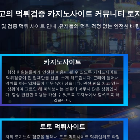
고의 먹튀검증 카지노사이트 커뮤니티 토
및 검증 먹튀 사이트 안내 ,
유저들의 먹튀 걱정 없는 안전한 배팅
카지노사이트
항상 회원분들에게 안전한 이용이 될 수 있도록 카지노사이트
먹튀검증이 된 업체만을 선별, 소개 해드립니다. 근래에 들어서
먹튀를 하는 업체들이 너무 많아 졌습니다. 완전 판을 치고 있는
상황이며 그로인 해 피해보시는 분들이 너무나 많은 상황입니
다. 항상 안전한 이용을 하실 수 있도록 토지노에서 힘쓰도록 하
겠습니다.
토토 먹튀사이트
저희 토지노의 검증을 통해서 토토 먹튀사이트 먹튀업체로 확정