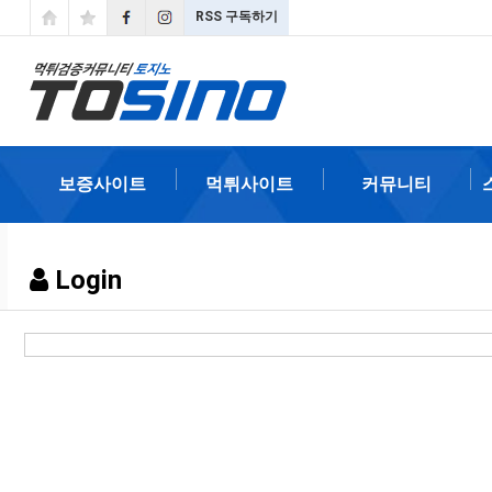
RSS 구독하기
보증사이트
먹튀사이트
커뮤니티
Login