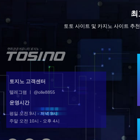
최
토토 사이트 및 카지노 사이트 추천 
토지노 고객센터
텔레그램 ㅣ @olle8855
운영시간
평일 오전 9시 - 저녁 9시
주말 오전 10시 - 오후 4시