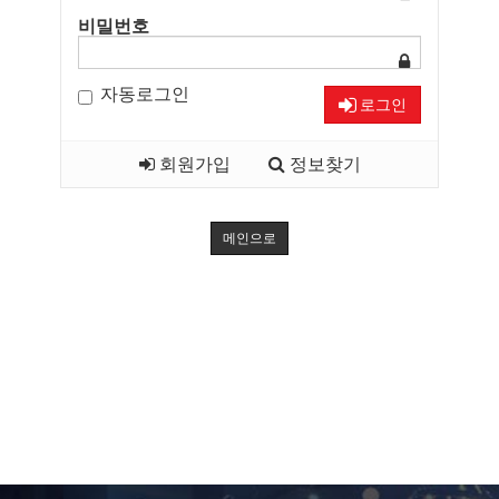
비밀번호
자동로그인
로그인
회원가입
정보찾기
메인으로