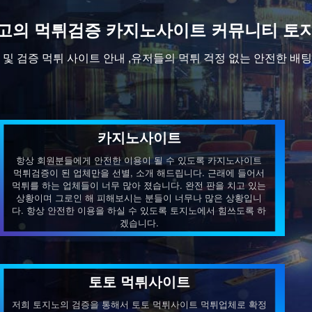
고의 먹튀검증 카지노사이트 커뮤니티 토
및 검증 먹튀 사이트 안내 ,
유저들의 먹튀 걱정 없는 안전한 배팅
카지노사이트
항상 회원분들에게 안전한 이용이 될 수 있도록 카지노사이트
먹튀검증이 된 업체만을 선별, 소개 해드립니다. 근래에 들어서
먹튀를 하는 업체들이 너무 많아 졌습니다. 완전 판을 치고 있는
상황이며 그로인 해 피해보시는 분들이 너무나 많은 상황입니
다. 항상 안전한 이용을 하실 수 있도록 토지노에서 힘쓰도록 하
겠습니다.
토토 먹튀사이트
저희 토지노의 검증을 통해서 토토 먹튀사이트 먹튀업체로 확정