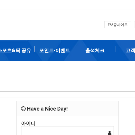
#보증사이트
스포츠&픽 공유
포인트•이벤트
출석체크
고
Have a Nice Day!
아이디