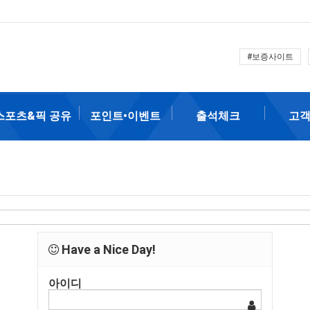
#보증사이트
스포츠&픽 공유
포인트•이벤트
출석체크
고
Have a Nice Day!
아이디