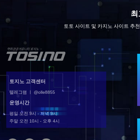
최
토토 사이트 및 카지노 사이트 추천 
토지노 고객센터
텔레그램 ㅣ @olle8855
운영시간
평일 오전 9시 - 저녁 9시
주말 오전 10시 - 오후 4시