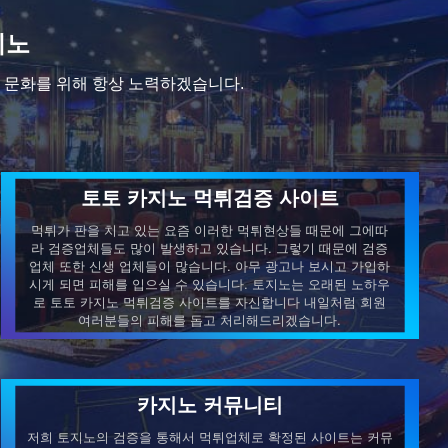
지노
 문화를 위해 항상 노력하겠습니다.
토토 카지노 먹튀검증 사이트
먹튀가 판을 치고 있는 요즘 이러한 먹튀현상들 때문에 그에따
라 검증업체들도 많이 발생하고 있습니다. 그렇기 때문에 검증
업체 또한 신생 업체들이 많습니다. 아무 광고나 보시고 가입하
시게 되면 피해를 입으실 수 있습니다. 토지노는 오래된 노하우
로 토토 카지노 먹튀검증 사이트를 자신합니다 내일처럼 회원
여러분들의 피해를 돕고 처리해드리겠습니다.
카지노 커뮤니티
저희 토지노의 검증을 통해서 먹튀업체로 확정된 사이트는 커뮤