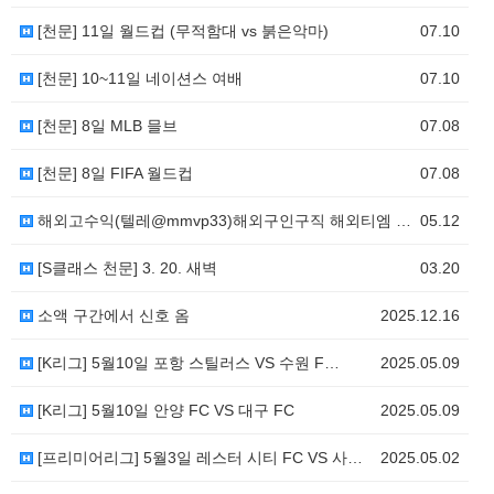
[천문] 11일 월드컵 (무적함대 vs 붉은악마)
07.10
[천문] 10~11일 네이션스 여배
07.10
[천문] 8일 MLB 믈브
07.08
[천문] 8일 FIFA 월드컵
07.08
해외고수익(텔레@mmvp33)해외구인구직 해외티엠 해외…
05.12
[S클래스 천문] 3. 20. 새벽
03.20
소액 구간에서 신호 옴
2025.12.16
[K리그] ​​​5월10일 포항 스틸러스 VS 수원 F…
2025.05.09
​[K리그] ​​​5월10일 안양 FC VS 대구 FC
2025.05.09
[프리미어리그] 5월3일 레스터 시티 FC VS 사우샘…
2025.05.02