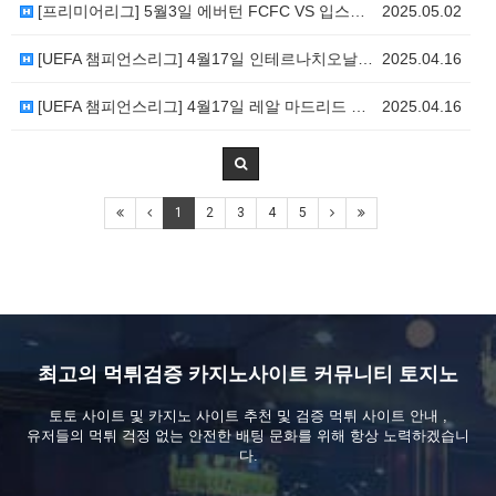
[프리미어리그] 5월3일 에버턴 FCFC VS 입스위치…
2025.05.02
[UEFA 챔피언스리그] 4월17일 인테르나치오날레 밀…
2025.04.16
[UEFA 챔피언스리그] 4월17일 레알 마드리드 CF…
2025.04.16
1
2
3
4
5
최고의 먹튀검증 카지노사이트 커뮤니티 토지노
토토 사이트 및 카지노 사이트 추천 및 검증 먹튀 사이트 안내 ,
유저들의 먹튀 걱정 없는 안전한 배팅 문화를 위해 항상 노력하겠습니
다.