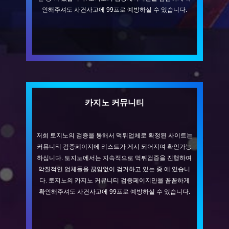
인해주셔도 사건사고에 99프로 예방하실 수 있습니다.
카지노 커뮤니티
저희 토지노의 검증을 통해서 먹튀업체로 확정된 사이트는
커뮤니티 검증페이지에 리스트가 게시 되어지며 확인가능
하십니다. 토지노에서는 지속적으로 먹튀검증을 진행하여
악질적인 업체들을 끊임없이 검거하고 있는 중 에 있습니
다. 토지노의 카지노 커뮤니티 검증페이지만을 꼼꼼하게
확인해주셔도 사건사고에 99프로 예방하실 수 있습니다.