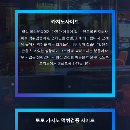
카지노사이트
항상 회원분들에게 안전한 이용이 될 수 있도록 카지노사
이트 먹튀검증이 된 업체만을 선별, 소개 해드립니다. 근래
에 들어서 먹튀를 하는 업체들이 너무 많아 졌습니다. 완전
판을 치고 있는 상황이며 그로인 해 피해보시는 분들이 너
무나 많은 상황입니다. 항상 안전한 이용을 하실 수 있도록
토지노에서 힘쓰도록 하겠습니다.
토토 카지노 먹튀검증 사이트