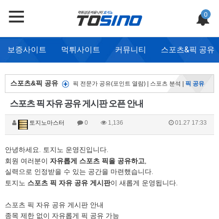
0
보증사이트
먹튀사이트
커뮤니티
스포츠&픽 공유
스포츠&픽 공유
픽 전문가 공유(포인트 열람)
|
스포츠 분석
|
픽 공유
스포츠 픽 자유 공유 게시판 오픈 안내
토지노마스터
0
1,136
01.27 17:33
안녕하세요. 토지노 운영진입니다.
회원 여러분이
자유롭게 스포츠 픽을 공유하고
,
실력으로 인정받을 수 있는 공간을 마련했습니다.
토지노
스포츠 픽 자유 공유 게시판
이 새롭게 운영됩니다.
스포츠 픽 자유 공유 게시판 안내
종목 제한 없이 자유롭게 픽 공유 가능