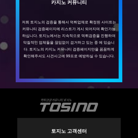
카지노 커뮤니티
저희 토지노의 검증을 통해서 먹튀업체로 확정된 사이트는
커뮤니티 검증페이지에 리스트가 게시 되어지며 확인가능
하십니다. 토지노에서는 지속적으로 먹튀검증을 진행하여
악질적인 업체들을 끊임없이 검거하고 있는 중 에 있습니
다. 토지노의 카지노 커뮤니티 검증페이지만을 꼼꼼하게
확인해주셔도 사건사고에 99프로 예방하실 수 있습니다.
토지노 고객센터