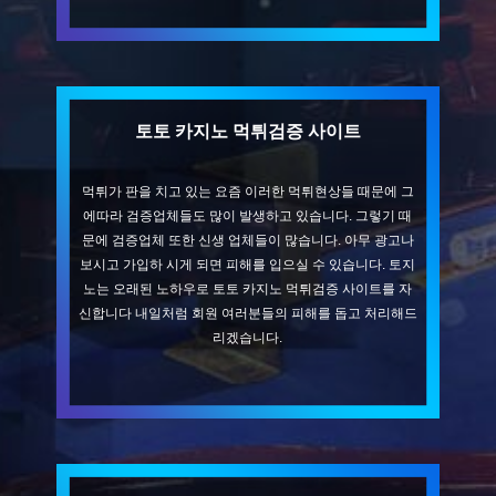
토토 카지노 먹튀검증 사이트
먹튀가 판을 치고 있는 요즘 이러한 먹튀현상들 때문에 그
에따라 검증업체들도 많이 발생하고 있습니다. 그렇기 때
문에 검증업체 또한 신생 업체들이 많습니다. 아무 광고나
보시고 가입하 시게 되면 피해를 입으실 수 있습니다. 토지
노는 오래된 노하우로 토토 카지노 먹튀검증 사이트를 자
신합니다 내일처럼 회원 여러분들의 피해를 돕고 처리해드
리겠습니다.