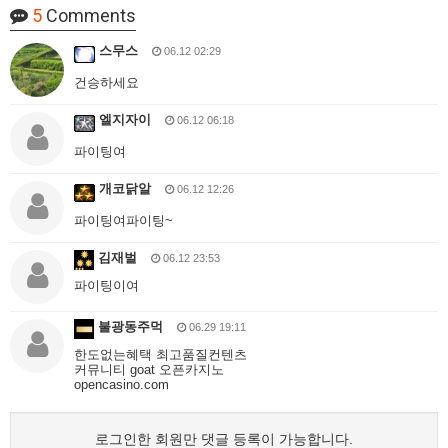
5
Comments
스무스
06.12 02:29
건승하세요
엘지자이
06.12 06:18
파이팅여
개코닭알
06.12 12:26
파이팅여파이팅~
김재벌
06.12 23:53
파이팅이여
불광동주먹
06.29 19:11
한도없는혜택 최고품질컨텐츠
커뮤니티 goat 오픈카지노
opencasino.com
로그인한 회원만 댓글 등록이 가능합니다.