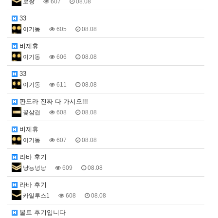
로짱
607
08.08
33
이기동
605
08.08
비제휴
이기동
606
08.08
33
이기동
611
08.08
판도라 진짜 다 가시오!!!
꽃삼겹
608
08.08
비제휴
이기동
607
08.08
라바 후기
냥뇽녕냥
609
08.08
라바 후기
카일루스1
608
08.08
볼트 후기입니다