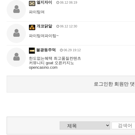
엘지자이
06.12 06:19
파이팅여
개코닭알
06.12 12:30
파이팅여파이팅~
불광동주먹
06.29 19:12
한도없는혜택 최고품질컨텐츠
커뮤니티 goat 오픈카지노
opencasino.com
로그인한 회원만 댓