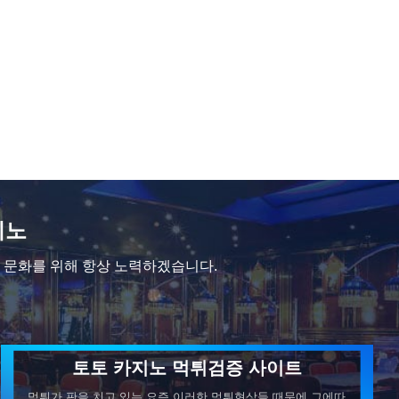
지노
 문화를 위해 항상 노력하겠습니다.
토토 카지노 먹튀검증 사이트
먹튀가 판을 치고 있는 요즘 이러한 먹튀현상들 때문에 그에따