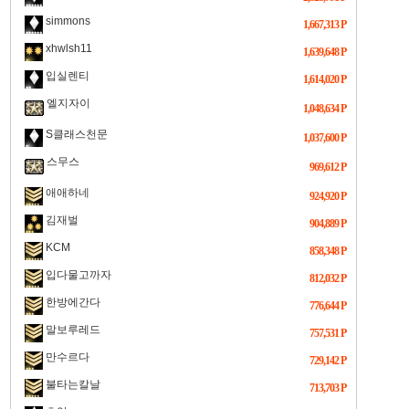
simmons
1,667,313 P
xhwlsh11
1,639,648 P
입실렌티
1,614,020 P
엘지자이
1,048,634 P
S클래스천문
1,037,600 P
스무스
969,612 P
애애하네
924,920 P
김재벌
904,889 P
KCM
858,348 P
입다물고까자
812,032 P
한방에간다
776,644 P
말보루레드
757,531 P
만수르다
729,142 P
불타는칼날
713,703 P