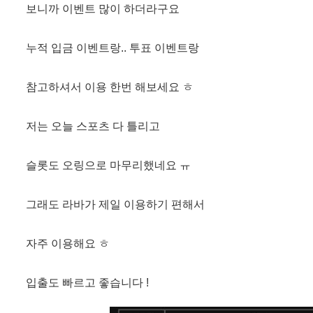
보니까 이벤트 많이 하더라구요
누적 입금 이벤트랑.. 투표 이벤트랑
참고하셔서 이용 한번 해보세요 ㅎ
저는 오늘 스포츠 다 틀리고
슬롯도 오링으로 마무리했네요 ㅠ
그래도 라바가 제일 이용하기 편해서
자주 이용해요 ㅎ
입출도 빠르고 좋습니다 !