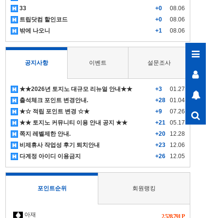
33
+0
08.06
트립닷컴 할인코드
+0
08.06
밖에 나오니
+1
08.06
공지사항
이벤트
설문조사
★★2026년 토지노 대규모 리뉴얼 안내★★
+3
01.27
출석체크 포인트 변경안내.
+28
01.04
★☆ 적립 포인트 변경 ☆★
+9
07.26
★★ 토지노 커뮤니티 이용 안내 공지 ★★
+21
05.17
쪽지 레벨제한 안내.
+20
12.28
비제휴사 작업성 후기 퇴치안내
+23
12.06
다계정 아이디 이용금지
+26
12.05
포인트순위
회원랭킹
아재
2,528,791 P