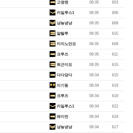
고영맨
08.05
603
카일루스1
08.05
606
냥뇽녕냥
08.05
609
얄랄루
08.05
615
카지노만요
08.05
609
크루즈
08.05
611
퇴근이요
08.05
615
다다당다
08.04
615
이기동
08.04
619
크루즈
08.04
619
카일루스1
08.04
622
레이먼
08.04
619
냥뇽녕냥
08.04
617