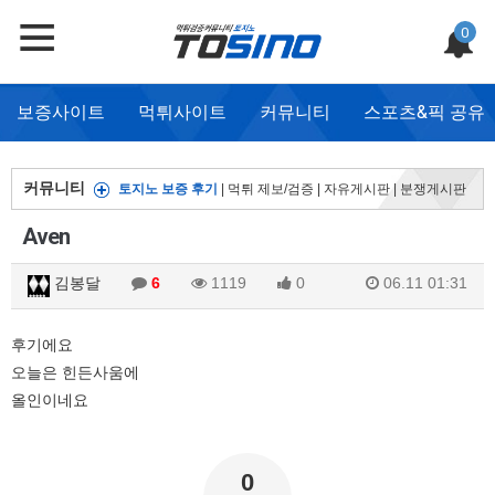
0
보증사이트
먹튀사이트
커뮤니티
스포츠&픽 공유
커뮤니티
토지노 보증 후기
|
먹튀 제보/검증
|
자유게시판
|
분쟁게시판
Aven
김봉달
6
1119
0
06.11 01:31
후기에요
오늘은 힌든사움에
올인이네요
0