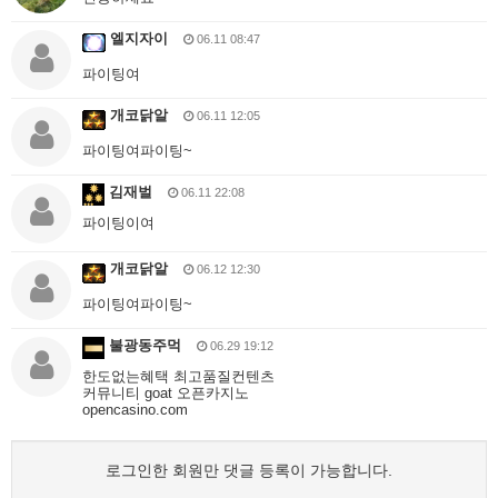
엘지자이
06.11 08:47
파이팅여
개코닭알
06.11 12:05
파이팅여파이팅~
김재벌
06.11 22:08
파이팅이여
개코닭알
06.12 12:30
파이팅여파이팅~
불광동주먹
06.29 19:12
한도없는혜택 최고품질컨텐츠
커뮤니티 goat 오픈카지노
opencasino.com
로그인한 회원만 댓글 등록이 가능합니다.