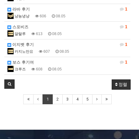
라바 후기
1
냥뇽녕냥
606
08.05
스포비즈
1
얄랄루
613
08.05
이지벳 후기
1
카지노만요
607
08.05
보스 후기여
1
크루즈
608
08.05
정렬
1
2
3
4
5