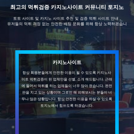
최고의 먹튀검증 카지노사이트 커뮤니티 토지노
토토 사이트 및 카지노 사이트 추천 및 검증 먹튀 사이트 안내 ,
유저들의 먹튀 걱정 없는 안전한 배팅 문화를 위해 항상 노력하겠습니
다.
카지노사이트
항상 회원분들에게 안전한 이용이 될 수 있도록 카지노사
이트 먹튀검증이 된 업체만을 선별, 소개 해드립니다. 근래
에 들어서 먹튀를 하는 업체들이 너무 많아 졌습니다. 완전
판을 치고 있는 상황이며 그로인 해 피해보시는 분들이 너
무나 많은 상황입니다. 항상 안전한 이용을 하실 수 있도록
토지노에서 힘쓰도록 하겠습니다.