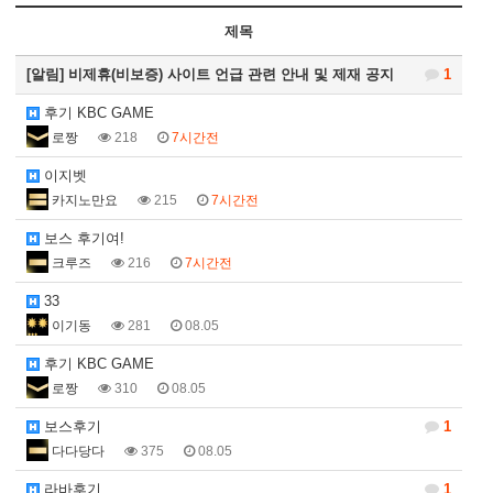
제목
[알림]
비제휴(비보증) 사이트 언급 관련 안내 및 제재 공지
1
후기 KВС GAME
로짱
218
7시간전
이지벳
카지노만요
215
7시간전
보스 후기여!
크루즈
216
7시간전
33
이기동
281
08.05
후기 KВС GAME
로짱
310
08.05
보스후기
1
다다당다
375
08.05
라바후기
1