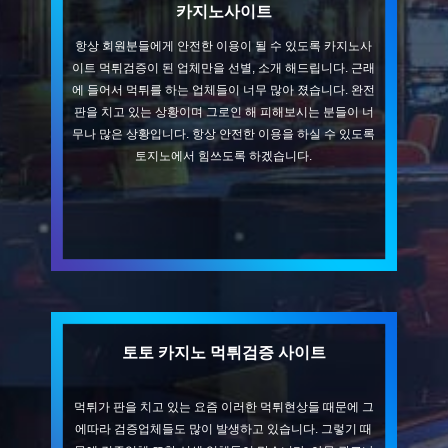
카지노사이트
항상 회원분들에게 안전한 이용이 될 수 있도록 카지노사
이트 먹튀검증이 된 업체만을 선별, 소개 해드립니다. 근래
에 들어서 먹튀를 하는 업체들이 너무 많아 졌습니다. 완전
판을 치고 있는 상황이며 그로인 해 피해보시는 분들이 너
무나 많은 상황입니다. 항상 안전한 이용을 하실 수 있도록
토지노에서 힘쓰도록 하겠습니다.
토토 카지노 먹튀검증 사이트
먹튀가 판을 치고 있는 요즘 이러한 먹튀현상들 때문에 그
에따라 검증업체들도 많이 발생하고 있습니다. 그렇기 때