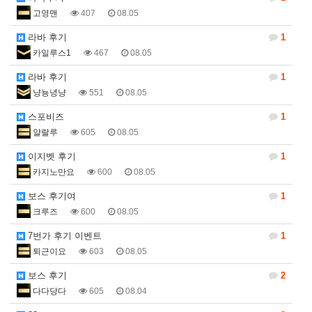
고영맨
407
08.05
라바 후기
1
카일루스1
467
08.05
라바 후기
1
냥뇽녕냥
551
08.05
스포비즈
1
얄랄루
605
08.05
이지벳 후기
1
카지노만요
600
08.05
보스 후기여
1
크루즈
600
08.05
7번가 후기 이벤트
1
퇴근이요
603
08.05
보스 후기
2
다다당다
605
08.04