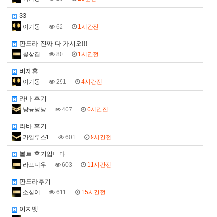
33
이기동
62
1시간전
판도라 진짜 다 가시오!!!
꽃삼겹
80
1시간전
비제휴
이기동
291
4시간전
라바 후기
냥뇽녕냥
467
6시간전
라바 후기
카일루스1
601
9시간전
볼트 후기입니다
라므니우
603
11시간전
판도라후기
소심이
611
15시간전
이지벳