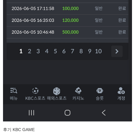
후기 KВС GAME