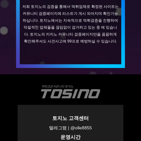
저희 토지노의 검증을 통해서 먹튀업체로 확정된 사이트는
커뮤니티 검증페이지에 리스트가 게시 되어지며 확인가능
하십니다. 토지노에서는 지속적으로 먹튀검증을 진행하여
악질적인 업체들을 끊임없이 검거하고 있는 중 에 있습니
다. 토지노의 카지노 커뮤니티 검증페이지만을 꼼꼼하게
확인해주셔도 사건사고에 99프로 예방하실 수 있습니다.
토지노 고객센터
텔레그램 | @olle8855
운영시간