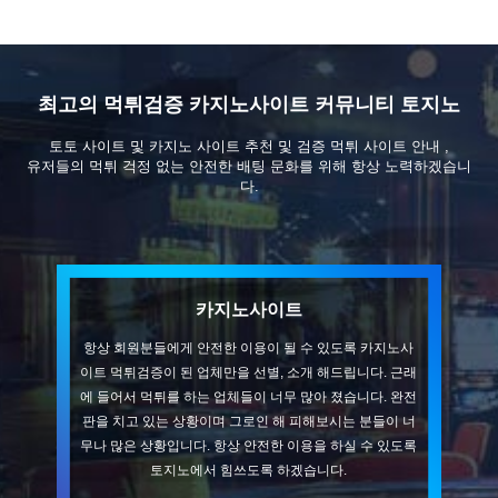
최고의 먹튀검증 카지노사이트 커뮤니티 토지노
토토 사이트 및 카지노 사이트 추천 및 검증 먹튀 사이트 안내 ,
유저들의 먹튀 걱정 없는 안전한 배팅 문화를 위해 항상 노력하겠습니
다.
카지노사이트
항상 회원분들에게 안전한 이용이 될 수 있도록 카지노사
이트 먹튀검증이 된 업체만을 선별, 소개 해드립니다. 근래
에 들어서 먹튀를 하는 업체들이 너무 많아 졌습니다. 완전
판을 치고 있는 상황이며 그로인 해 피해보시는 분들이 너
무나 많은 상황입니다. 항상 안전한 이용을 하실 수 있도록
토지노에서 힘쓰도록 하겠습니다.