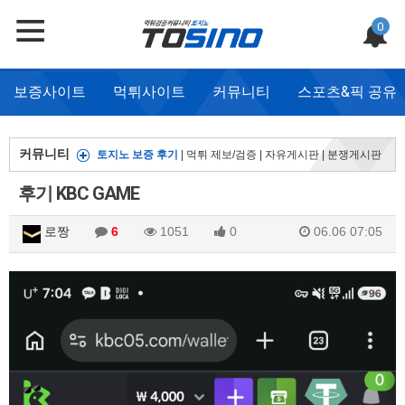
0
보증사이트
먹튀사이트
커뮤니티
스포츠&픽 공유
커뮤니티
토지노 보증 후기
|
먹튀 제보/검증
|
자유게시판
|
분쟁게시판
후기 KВС GAME
로짱
6
1051
0
06.06 07:05