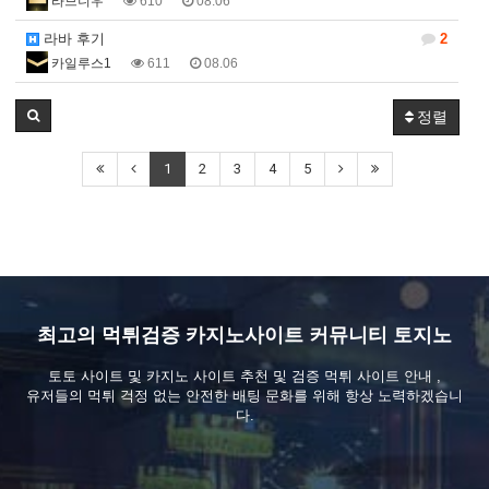
라므니우
610
08.06
라바 후기
2
카일루스1
611
08.06
정렬
1
2
3
4
5
최고의 먹튀검증 카지노사이트 커뮤니티 토지노
토토 사이트 및 카지노 사이트 추천 및 검증 먹튀 사이트 안내 ,
유저들의 먹튀 걱정 없는 안전한 배팅 문화를 위해 항상 노력하겠습니
다.