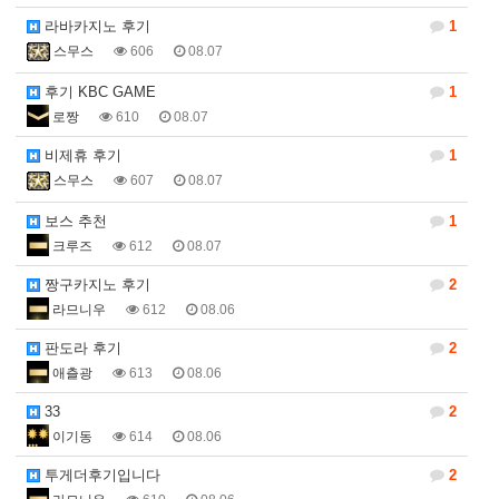
라바카지노 후기
1
스무스
606
08.07
후기 KВС GAME
1
로짱
610
08.07
비제휴 후기
1
스무스
607
08.07
보스 추천
1
크루즈
612
08.07
짱구카지노 후기
2
라므니우
612
08.06
판도라 후기
2
애츨광
613
08.06
33
2
이기동
614
08.06
투게더후기입니다
2