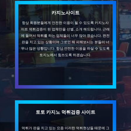
카지노사이트
항상 회원분들에게 안전한 이용이 될 수 있도록 카지노사
이트 먹튀검증이 된 업체만을 선별, 소개 해드립니다. 근래
에 들어서 먹튀를 하는 업체들이 너무 많아 졌습니다. 완전
판을 치고 있는 상황이며 그로인 해 피해보시는 분들이 너
무나 많은 상황입니다. 항상 안전한 이용을 하실 수 있도록
토지노에서 힘쓰도록 하겠습니다.
토토 카지노 먹튀검증 사이트
먹튀가 판을 치고 있는 요즘 이러한 먹튀현상들 때문에 그