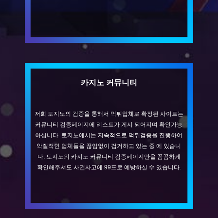
카지노 커뮤니티
저희 토지노의 검증을 통해서 먹튀업체로 확정된 사이트는
커뮤니티 검증페이지에 리스트가 게시 되어지며 확인가능
하십니다. 토지노에서는 지속적으로 먹튀검증을 진행하여
악질적인 업체들을 끊임없이 검거하고 있는 중 에 있습니
다. 토지노의 카지노 커뮤니티 검증페이지만을 꼼꼼하게
확인해주셔도 사건사고에 99프로 예방하실 수 있습니다.