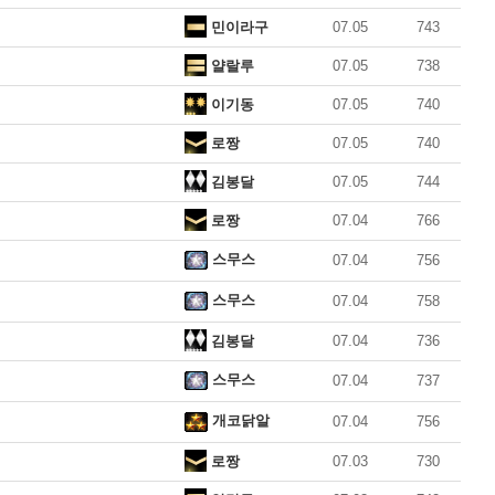
민이라구
07.05
743
얄랄루
07.05
738
이기동
07.05
740
로짱
07.05
740
김봉달
07.05
744
로짱
07.04
766
스무스
07.04
756
스무스
07.04
758
김봉달
07.04
736
스무스
07.04
737
개코닭알
07.04
756
로짱
07.03
730