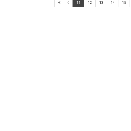
11
12
13
14
15