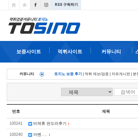
RSS 구독하기
보증사이트
먹튀사이트
커뮤니티
커뮤니티
토지노 보증 후기
|
먹튀 제보/검증
|
자유게시판
|
분
번호
제목
100241
비제휴 판도라후기
1
100240
아벤.....
1