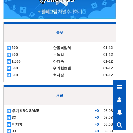
룰렛
500
한폴낙멈춰
01-12
500
보돌맘
01-12
1,000
아리송
01-12
500
워커힐호텔
01-12
500
혁사랑
01-12
새글
후기 KВС GAME
+0
08.08
33
+0
08.08
비제휴
+0
08.08
33
+0
08.08