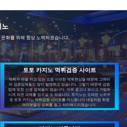
지노
 문화를 위해 항상 노력하겠습니다.
토토 카지노 먹튀검증 사이트
먹튀가 판을 치고 있는 요즘 이러한 먹튀현상들 때문에 그에따
라 검증업체들도 많이 발생하고 있습니다. 그렇기 때문에 검증
업체 또한 신생 업체들이 많습니다. 아무 광고나 보시고 가입하
시게 되면 피해를 입으실 수 있습니다. 토지노는 오래된 노하우
로 토토 카지노 먹튀검증 사이트를 자신합니다 내일처럼 회원
여러분들의 피해를 돕고 처리해드리겠습니다.