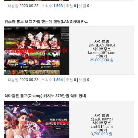
작성일
2023.09.23 |
조회수
1,593
|
추천
0
|
댓글
0
인스타 홍보 보고 가입 했는데 랜딩(LANDING) 카…
사이트명
랜딩(LANDING)
사이트주소
landing567.com
피해액
29,000,000 원
작성일
2023.09.23 |
조회수
1,594
|
추천
0
|
댓글
0
악마같은 챔프(Champ) 카지노 379만원 먹튀 안내
사이트명
챔프(Champ)
사이트주소
cart-914.com
피해액
3,790,000 원