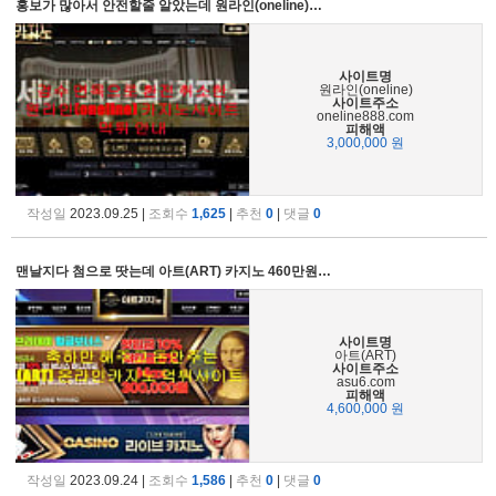
홍보가 많아서 안전할줄 알았는데 원라인(oneline)…
사이트명
원라인(oneline)
사이트주소
oneline888.com
피해액
3,000,000 원
작성일
2023.09.25 |
조회수
1,625
|
추천
0
|
댓글
0
맨날지다 첨으로 땃는데 아트(ART) 카지노 460만원…
사이트명
아트(ART)
사이트주소
asu6.com
피해액
4,600,000 원
작성일
2023.09.24 |
조회수
1,586
|
추천
0
|
댓글
0