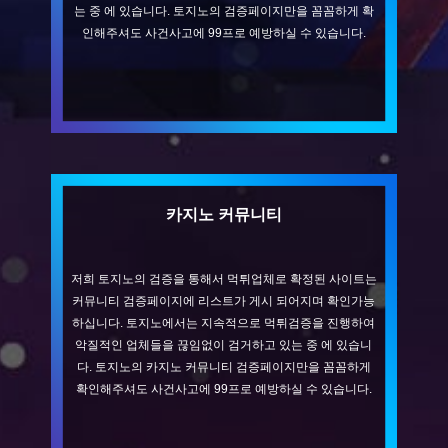
는 중 에 있습니다. 토지노의 검증페이지만을 꼼꼼하게 확
인해주셔도 사건사고에 99프로 예방하실 수 있습니다.
카지노 커뮤니티
저희 토지노의 검증을 통해서 먹튀업체로 확정된 사이트는
커뮤니티 검증페이지에 리스트가 게시 되어지며 확인가능
하십니다. 토지노에서는 지속적으로 먹튀검증을 진행하여
악질적인 업체들을 끊임없이 검거하고 있는 중 에 있습니
다. 토지노의 카지노 커뮤니티 검증페이지만을 꼼꼼하게
확인해주셔도 사건사고에 99프로 예방하실 수 있습니다.