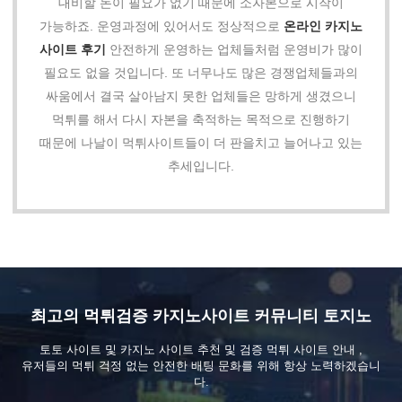
대비할 돈이 필요가 없기 때문에 소자본으로 시작이
가능하죠. 운영과정에 있어서도 정상적으로
온라인 카지노
사이트 후기
안전하게 운영하는 업체들처럼 운영비가 많이
필요도 없을 것입니다. 또 너무나도 많은 경쟁업체들과의
싸움에서 결국 살아남지 못한 업체들은 망하게 생겼으니
먹튀를 해서 다시 자본을 축적하는 목적으로 진행하기
때문에 나날이 먹튀사이트들이 더 판을치고 늘어나고 있는
추세입니다.
최고의 먹튀검증 카지노사이트 커뮤니티 토지노
토토 사이트 및 카지노 사이트 추천 및 검증 먹튀 사이트 안내 ,
유저들의 먹튀 걱정 없는 안전한 배팅 문화를 위해 항상 노력하겠습니
다.