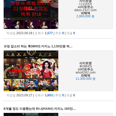
사이트명
디오(DO)
사이트주소
ddoo-2327.com
피해액
2,000,000 원
작성일
2023.09.28 |
조회수
1,577
|
추천
0
|
댓글
0
규정 잡소리 하는 후(WHO) 카지노 1,130만원 먹…
사이트명
후(WHO)
사이트주소
who8282.com
피해액
11,300,000 원
작성일
2023.09.27 |
조회수
1,603
|
추천
0
|
댓글
0
8개월 정도 이용했는데 하나(HANA) 카지노 160만…