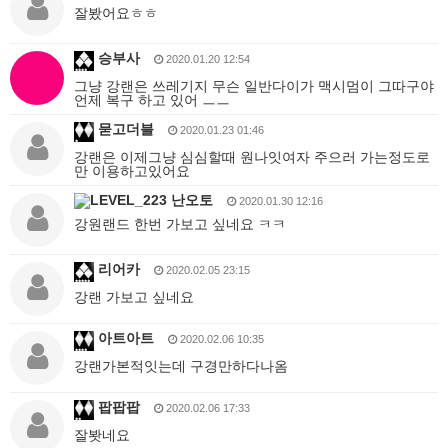
잘봤어요ㅎㅎ
승부사
2020.01.20 12:54
그냥 강랜은 쓰레기지 무슨 일반다이가 맥시멈이 그따구야
언제 복구 하고 있어 ㅡㅡ
묻고더블
2020.01.23 01:46
강랜은 이제그냥 심심할때 원나잇여자 주으러 가는정도로
만 이용하고있어요
난오토
2020.01.30 12:16
강원랜드 한번 가보고 싶네요 ㅋㅋ
리어카
2020.02.05 23:15
강랜 가보고 싶네요
아트아트
2020.02.06 10:35
강랜가본적잇는데 구경만하다나옴
팝팝팝
2020.02.06 17:33
잘봣네요