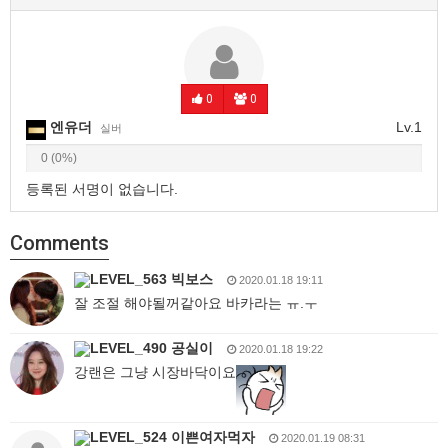
0
0
엔유더
Lv.1
실버
0 (0%)
등록된 서명이 없습니다.
Comments
빅보스
2020.01.18 19:11
잘 조절 해야될꺼같아요 바카라는 ㅠ.ㅜ
공실이
2020.01.18 19:22
강랜은 그냥 시장바닥이요
이쁜여자먹자
2020.01.19 08:31