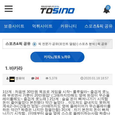
0
보증사이트
먹튀사이트
커뮤니티
스포츠&픽 공유
스포츠&픽 공유
픽 전문가 공유(포인트 열람)
|
스포츠 분석
|
픽 공유
1. 바카라
엔유더
24
5,378
2020.01.18 18:57
1단계 : 처음엔 30만원 목표로 게임을 시작~ 룰루랄라~ 즐겁게 콧노
래 부르면서 가뿐이 20만원업! (그때까지만해도 옆에 된장이 무슨플
레이를해도~ 즐겁게 콧노래 ) 2단계 : 슬슬 돈이 빠져나가기 시작함
돈이 줄어들었다 본전됐다 약간 늘었다 .. 이도저도 끝내지도 못하게
계속2~3시간동안 빙빙~ (이떄까지도 옆에 플레이어가 무슨플레이를
하든 약간? 짜증은 나지만 참을만함) 3단계 : 자기 본전의 돈이 빠져
나가기 시작함.. (이때부터 슬슬 옆에 스스로 플레이하는사람 짜증나