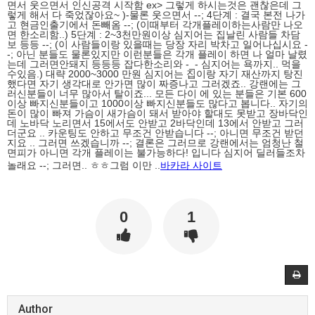
면서 웃으면서 인신공격 시작함 ex> 그렇게 하시는것은 괜찮은데 그
렇게 해서 다 죽었잖아요~ )-물론 웃으면서 --; 4단계 : 결국 본전 나가
고 현금인출기에서 돈빼옴 --; (이때부터 각개플레이하는사람만 나오
면 한소리함..) 5단계 : 2~3천만원이상 심지어는 집날린 사람들 차담
보 등등 --; (이 사람들이랑 있을때는 당장 자리 박차고 일어나십시요 -
-; 아닌 분들도 물론있지만 이런분들은 각개 플레이 하면 나 얼마 날렸
는데 그러면안돼지 등등등 잡다한소리와 -_- 심지어는 욕까지.. 먹을
수있음.) 대략 2000~3000 만원 심지어는 집이랑 자기 재산까지 탕진
했다면 자기 생각대로 안가면 많이 짜증나고 그러겠죠.. 강랜에는 그
러신분들이 너무 많아서 탈이죠... 모든 다이 에 있는 분들은 기본 600
이상 빠지신분들이고 1000이상 빠지신분들도 많다고 봅니다.. 자기의
돈이 많이 빠져 가슴이 새가슴이 돼서 받아야 할대도 못받고 장바닥인
데 노바닥 노리면서 15에서도 안받고 2바닥인데 13에서 안받고 그러
더군요 .. 카운팅도 안하고 무조건 안받습니다 --; 아니면 무조건 받던
지요 .. 그러면 쓰겠습니까 --; 결론은 그러므로 강랜에서는 엄청난 철
면피가 아니면 각개 플레이는 불가능하다! 입니다 심지어 딜러들조차
놀래요 --; 그러면.. ㅎㅎ그럼 이만 ..
바카라 사이트
0
1
Author