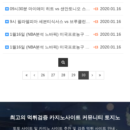
09시30분 마이애미 히트 vs 샌안토니오 스퍼스
2020.01.16
+13
9시 필라델피아 세븐티식서스 vs 브루클린 네츠
2020.01.16
+13
1월16일 (NBA분석 느바픽) 미국프로농구 보스턴셀틱…
2020.01.16
+15
1월16일 (NBA분석 느바픽) 미국프로농구 미네소타 …
2020.01.16
+13
26
27
28
29
30
최고의 먹튀검증 카지노사이트 커뮤니티 토지노
토토 사이트 및 카지노 사이트 추천 및 검증 먹튀 사이트 안내 ,