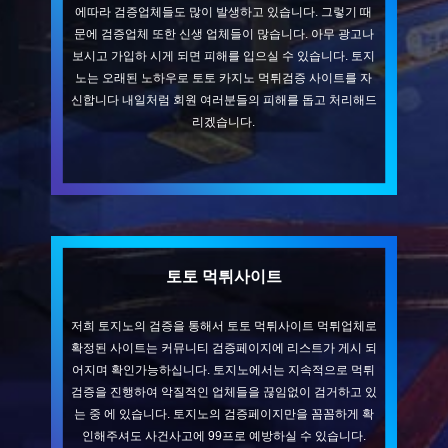
에따라 검증업체들도 많이 발생하고 있습니다. 그렇기 때
문에 검증업체 또한 신생 업체들이 많습니다. 아무 광고나
보시고 가입하 시게 되면 피해를 입으실 수 있습니다. 토지
노는 오래된 노하우로 토토 카지노 먹튀검증 사이트를 자
신합니다 내일처럼 회원 여러분들의 피해를 돕고 처리해드
리겠습니다.
토토 먹튀사이트
저희 토지노의 검증을 통해서 토토 먹튀사이트 먹튀업체로
확정된 사이트는 커뮤니티 검증페이지에 리스트가 게시 되
어지며 확인가능하십니다. 토지노에서는 지속적으로 먹튀
검증을 진행하여 악질적인 업체들을 끊임없이 검거하고 있
는 중 에 있습니다. 토지노의 검증페이지만을 꼼꼼하게 확
인해주셔도 사건사고에 99프로 예방하실 수 있습니다.