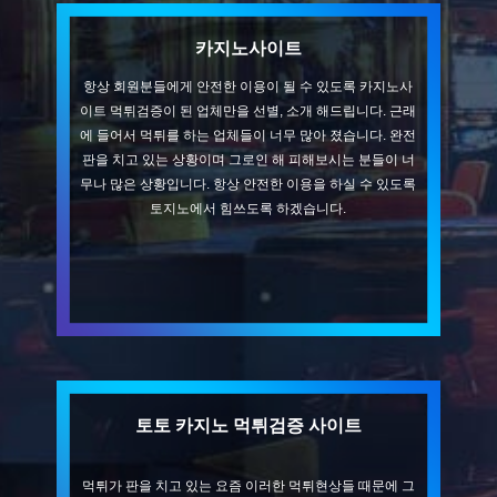
카지노사이트
항상 회원분들에게 안전한 이용이 될 수 있도록 카지노사
이트 먹튀검증이 된 업체만을 선별, 소개 해드립니다. 근래
에 들어서 먹튀를 하는 업체들이 너무 많아 졌습니다. 완전
판을 치고 있는 상황이며 그로인 해 피해보시는 분들이 너
무나 많은 상황입니다. 항상 안전한 이용을 하실 수 있도록
토지노에서 힘쓰도록 하겠습니다.
토토 카지노 먹튀검증 사이트
먹튀가 판을 치고 있는 요즘 이러한 먹튀현상들 때문에 그