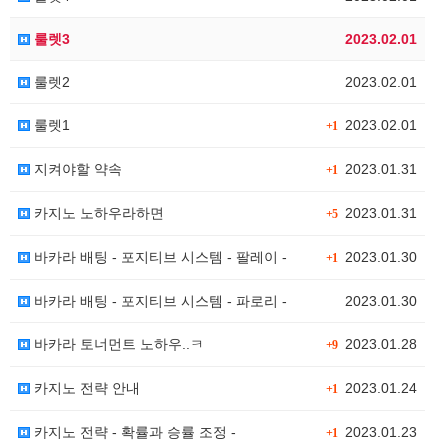
룰렛3
2023.02.01
룰렛2
2023.02.01
룰렛1
2023.02.01
+1
지켜야할 약속
2023.01.31
+1
카지노 노하우라하면
2023.01.31
+5
바카라 배팅 - 포지티브 시스템 - 팔레이 -
2023.01.30
+1
바카라 배팅 - 포지티브 시스템 - 파로리 -
2023.01.30
바카라 토너먼트 노하우..ㅋ
2023.01.28
+9
카지노 전략 안내
2023.01.24
+1
카지노 전략 - 확률과 승률 조정 -
2023.01.23
+1