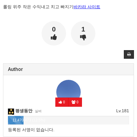
롤링 위주 작은 수익내고 치고 빠지기
바카라 사이트
0
1
Author
0
0
평생동안
Lv.181
실버
11,470,473 (12.5%)
등록된 서명이 없습니다.