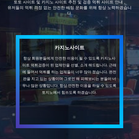
토토 사이트 및 카지노 사이트 추천 및 검증 먹튀 사이트 안내 ,
유저들의 먹튀 걱정 없는 안전한 배팅 문화를 위해 항상 노력하겠습니
다.
카지노사이트
항상 회원분들에게 안전한 이용이 될 수 있도록 카지노사
이트 먹튀검증이 된 업체만을 선별, 소개 해드립니다. 근래
에 들어서 먹튀를 하는 업체들이 너무 많아 졌습니다. 완전
판을 치고 있는 상황이며 그로인 해 피해보시는 분들이 너
무나 많은 상황입니다. 항상 안전한 이용을 하실 수 있도록
토지노에서 힘쓰도록 하겠습니다.