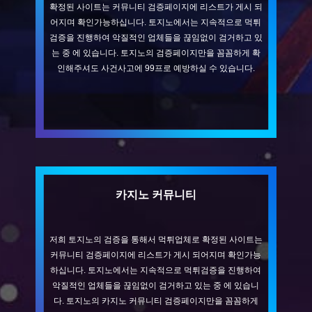
확정된 사이트는 커뮤니티 검증페이지에 리스트가 게시 되
어지며 확인가능하십니다. 토지노에서는 지속적으로 먹튀
검증을 진행하여 악질적인 업체들을 끊임없이 검거하고 있
는 중 에 있습니다. 토지노의 검증페이지만을 꼼꼼하게 확
인해주셔도 사건사고에 99프로 예방하실 수 있습니다.
카지노 커뮤니티
저희 토지노의 검증을 통해서 먹튀업체로 확정된 사이트는
커뮤니티 검증페이지에 리스트가 게시 되어지며 확인가능
하십니다. 토지노에서는 지속적으로 먹튀검증을 진행하여
악질적인 업체들을 끊임없이 검거하고 있는 중 에 있습니
다. 토지노의 카지노 커뮤니티 검증페이지만을 꼼꼼하게