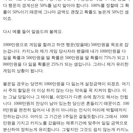
다.행운의 경계선은 50%를 넘지 말아야 합니다. 100%를 정할때 그 확
률이 50%이기 때문에 그나마 금액도 괜찮고 확률도 높은게 50%인 셈
이죠.
다시 예를 들어 말씀드려 볼께요.
1000만원으로 게임을 할려고 하면 행운(땄을때):500만원을 목표로 잡
는겁니다. 카지노와 제가 게임 당사자라 봤을때 내가 1000만원을 다
잃을 확률과 500만원을 딸 확률은 500만원을 딸 확률이 75%가 되고 1
000만원을 다 잃을 확률은 25%가 되는 셈입니다. 그러니 제가 유리한
게임의 상황이 됩니다.
불운일 경우는 당연히 1000만원을 다 잃는게 설정금액이 되겠죠. 여기
서 주의 할일은 더 이상 하지 않는 다는 약속을 꼭 지켜야 합니다. 이
는 그날 당일이나 그 테이블, 쉬었다가 다른 슈에 참가도 해서는 안됩
니다. 1000만원의 잔상이 남아 있는한 당신은 흔들리기 때문이죠. 100
0만원을 완전히 잃어서 내 돈이 아니라는 인식이 머리에 박힐때까지
안하는겁니다. 아마도 그 기간은 1주일은 걸릴듯합니다.그래서 1000
만원을 가지고 카지노를 갔을때는 체류기간에 맞추어 일일 금액으로
분산하여 정하는게 유리합니다. 그렇지만 그것도 쉽지 않는게 카지노