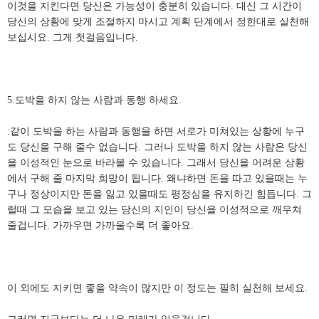
이것을 지킨다면 당신은 가능성이 충분히 있습니다. 대신 그 시간이
당신의 상황에 맞게 조절하지 마시고 계획 단계에서 정한대로 실천해
보십시요. 그게 첫걸음입니다.
5.도박을 하지 않는 사람과 동행 하세요.
:같이 도박을 하는 사람과 동행을 하면 서로가 미쳐있는 상황에 누구
도 당신을 구해 줄수 없습니다. 그러나 도박을 하지 않는 사람은 당신
을 이성적인 눈으로 바라볼 수 있습니다. 그래서 당신을 어려운 상황
에서 구해 줄 마지막 희망이 됩니다. 왜냐하면 돈을 따고 있을때는 누
구나 정상이지만 돈을 잃고 있을때도 평정심을 유지하긴 힘듭니다. 그
럴때 그 모습을 보고 있는 당신의 지인이 당신을 이성적으로 깨우쳐
줄겁니다. 가까우면 가까울수록 더 좋아요.
이 외에도 지키면 좋을 약속이 많지만 이 정도는 필히 실천해 보세요.