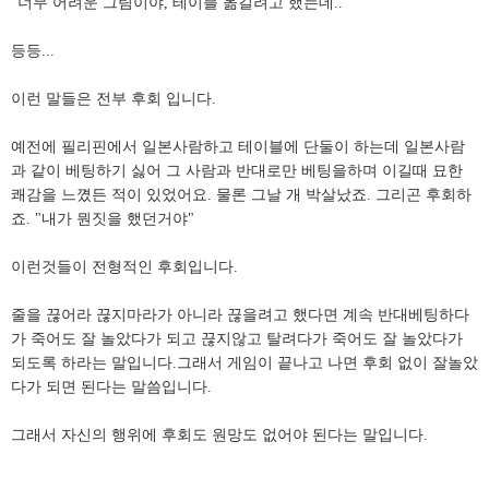
"너무 어려운 그림이야, 테이블 옮길려고 했는데.."
등등...
이런 말들은 전부 후회 입니다.
예전에 필리핀에서 일본사람하고 테이블에 단둘이 하는데 일본사람
과 같이 베팅하기 싫어 그 사람과 반대로만 베팅을하며 이길때 묘한
쾌감을 느꼈든 적이 있었어요. 물론 그날 개 박살났죠. 그리곤 후회하
죠. "내가 뭔짓을 했던거야"
이런것들이 전형적인 후회입니다.
줄을 끊어라 끊지마라가 아니라 끊을려고 했다면 계속 반대베팅하다
가 죽어도 잘 놀았다가 되고 끊지않고 탈려다가 죽어도 잘 놀았다가
되도록 하라는 말입니다.그래서 게임이 끝나고 나면 후회 없이 잘놀았
다가 되면 된다는 말씀입니다.
그래서 자신의 행위에 후회도 원망도 없어야 된다는 말입니다.