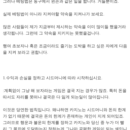
그러나 베팅법은 농구에서 왼손과 같은 일을 합니다. 거들뿐이죠.
실제 베팅법이 아니라 지켜야할 약속을 지켜나가 보세요.
많은 사람들이 제가 지금부터 제시하는 약속을 이미 많이들 했을거라
생각됩니다. 그런데 그 약속을 지키지는 못했을겁니다.
행여 초보자나 혹은 조금이라도 즐기는 도박을 하고 싶은 자에게 다음
을 지켜 보라고 권합니다.
1.수익과 손실을 정하고 시드머니에 따라 시작하십시요.
:계획없이 그냥 해 보자라는 게임은 결국 지는 경우가 많죠. 특히 돈을
따서도 자리를 못떠나 결국은 다 잃게 되는일이 많아집니다.
이것은 당연한 법칙입니다. 왜냐하면 카지노는 시드머니와 돈의 한계
가 없기 때문에 결국은 돈의 한계가 존재하는 개인이 지게 되어있죠.
그러므로 행운과 불운의 한계를 정하고 카지노와 당신 중 누가 더 빨
리 그 목표에 도달하는지 정하는게 그나마 공평한 게임이 되는 셈입니