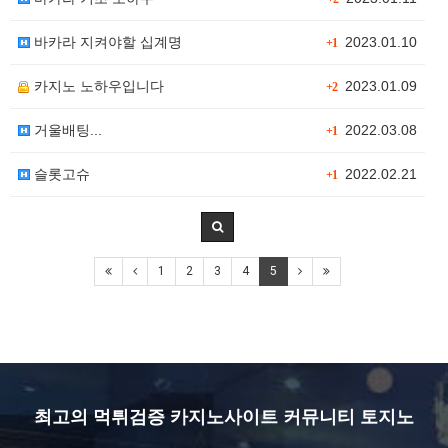
바카라 지켜야할 십계명
2023.01.10
+1
카지노 노하우입니다
2023.01.09
+2
거울배팅...
2022.03.08
+1
슬롯고슈
2022.02.21
+1
1
2
3
4
5
최고의 먹튀검증 카지노사이트 커뮤니티 토지노