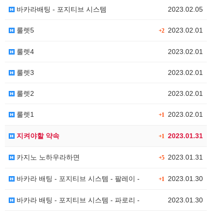
바카라배팅 - 포지티브 시스템
2023.02.05
룰렛5
2023.02.01
+2
룰렛4
2023.02.01
룰렛3
2023.02.01
룰렛2
2023.02.01
룰렛1
2023.02.01
+1
지켜야할 약속
2023.01.31
+1
카지노 노하우라하면
2023.01.31
+5
바카라 배팅 - 포지티브 시스템 - 팔레이 -
2023.01.30
+1
바카라 배팅 - 포지티브 시스템 - 파로리 -
2023.01.30