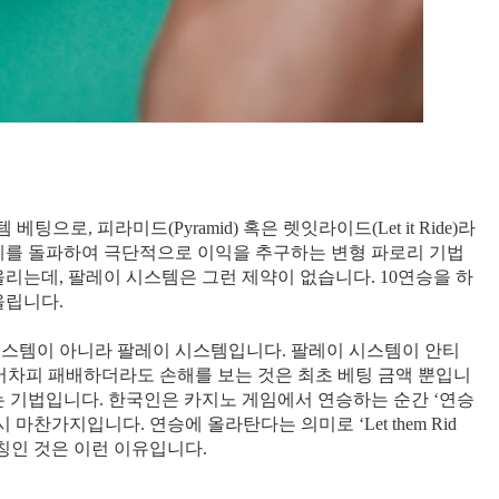
팅으로, 피라미드(Pyramid) 혹은 렛잇라이드(Let it Ride)라
계를 돌파하여 극단적으로 이익을 추구하는 변형 파로리 기법
올리는데, 팔레이 시스템은 그런 제약이 없습니다. 10연승을 하
올립니다.
시스템이 아니라 팔레이 시스템입니다. 팔레이 시스템이 안티
지요. 어차피 패배하더라도 손해를 보는 것은 최초 베팅 금액 뿐입니
있는 기법입니다. 한국인은 카지노 게임에서 연승하는 순간 ‘연승
찬가지입니다. 연승에 올라탄다는 의미로 ‘Let them Rid
른 명칭인 것은 이런 이유입니다.