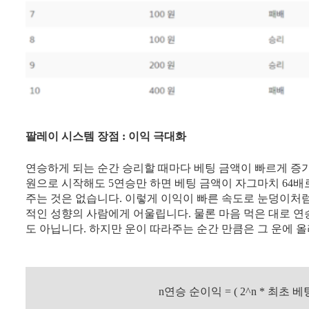
팔레이 시스템 장점 : 이익 극대화
연승하게 되는 순간 승리할 때마다 베팅 금액이 빠르게 증가
원으로 시작해도 5연승만 하면 베팅 금액이 자그마치 64배
주는 것은 없습니다. 이렇게 이익이 빠른 속도로 눈덩이처
적인 성향의 사람에게 어울립니다. 물론 마음 먹은 대로 연승
도 아닙니다. 하지만 운이 따라주는 순간 만큼은 그 운에 올
n연승 순이익 = ( 2^n * 최초 