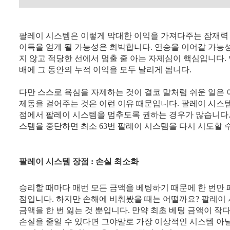
팔레이 시스템은 이렇게 막대한 이익을 가져다주는 잠재력
이득을 얻게 될 가능성은 희박합니다. 연승을 이어갈 가능
지 않고 적당한 선에서 멈출 줄 아는 자제심이 핵심입니다.
배에 그 동안의 누적 이익을 모두 날리게 됩니다.
다만 스스로 욕심을 자제하는 것이 결코 말처럼 쉬운 일은
제동을 걸어주는 것은 이런 이유 때문입니다. 팔레이 시스템
점에서 팔레이 시스템을 멈추도록 권하는 경우가 많습니다. 1
스템을 중단하면 최소 63번 팔레이 시스템을 다시 시도할 
팔레이 시스템 장점 : 손실 최소화
승리할 때마다 매번 모든 금액을 베팅하기 때문에 한 번만 
점입니다. 하지만 손해에 비춰봤을 때는 어떨까요? 팔레이
금액을 한 번 잃는 것 뿐입니다. 만약 최초 베팅 금액이 작
손실을 줄일 수 있다면 그야말로 가장 이상적인 시스템 아닐까요?