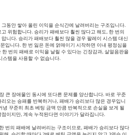
 그동안 쌓아 올린 이익을 순식간에 날려버리는 구조입니다.
고 위험합니다. 승리가 패배보다 훨씬 많다고 해도, 한 번의
 맙니다. 승리가 패배보다 훨씬 많을 경우 팔레이 시스템 대신
문입니다. 한 번 잃은 돈에 얽매이기 시작하면 이내 평정심을
단 한 번의 패배로 이익을 날릴 수 있다는 긴장감과, 살얼음판을
시스템을 사용할 수 없습니다.
장 큰 장애물인 동시에 또다른 문제를 양산합니다. 바로 꾸준
나리오는 승패를 반복하거나, 패배가 승리보다 많은 경우입니
커녕 꾸준히 최초 베팅 금액 만큼 반복적으로 손실을 보게 될
장점이지만, 계속 누적된다면 이야기가 달라집니다.
 한 번의 패배에 날려버리는 구조이므로, 패배가 승리보다 많다
위해, 승리할 때마다 2배로 베팅 금액을 늘리지 않고 3연승 이