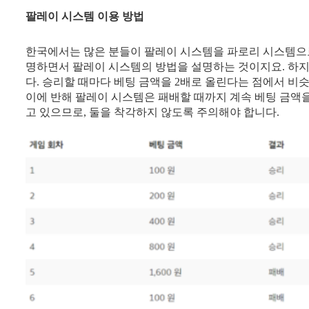
팔레이 시스템 이용 방법
한국에서는 많은 분들이 팔레이 시스템을 파로리 시스템으로
명하면서 팔레이 시스템의 방법을 설명하는 것이지요. 하
다. 승리할 때마다 베팅 금액을 2배로 올린다는 점에서 비
이에 반해 팔레이 시스템은 패배할 때까지 계속 베팅 금액을
고 있으므로, 둘을 착각하지 않도록 주의해야 합니다.