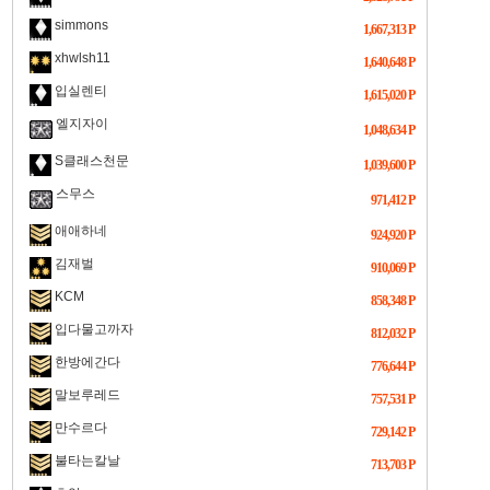
simmons
1,667,313 P
xhwlsh11
1,640,648 P
입실렌티
1,615,020 P
엘지자이
1,048,634 P
S클래스천문
1,039,600 P
스무스
971,412 P
애애하네
924,920 P
김재벌
910,069 P
KCM
858,348 P
입다물고까자
812,032 P
한방에간다
776,644 P
말보루레드
757,531 P
만수르다
729,142 P
불타는칼날
713,703 P