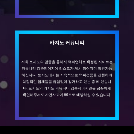
카지노 커뮤니티
저희 토지노의 검증을 통해서 먹튀업체로 확정된 사이트는
커뮤니티 검증페이지에 리스트가 게시 되어지며 확인가능
하십니다. 토지노에서는 지속적으로 먹튀검증을 진행하여
악질적인 업체들을 끊임없이 검거하고 있는 중 에 있습니
다. 토지노의 카지노 커뮤니티 검증페이지만을 꼼꼼하게
확인해주셔도 사건사고에 99프로 예방하실 수 있습니다.