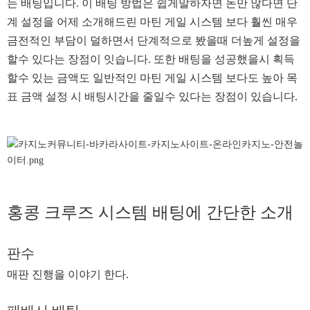
는 배팅입니다. 이 배팅 방법은 쉽게말하자면
돈만 많다면 단
계 설정을 어제 소개해드린 마틴 게일 시스템 보다 훨씬 매우
금전적인 부담이 덜하면서
단계적으로 봤을때 더높게 설정을
할수 있다는 장점이 잇습니다. 또한 배팅을 성공했을시 획득
할수 있는
금액도 일반적인 마틴 게일 시스템 보다도 높아 목
표 금액 설정 시 배팅시간을 줄일수 있다는 장점이 있습니다.
홍콩 크루즈 시스템 배팅에 간단한 소개
판수
매판 진행을 이야기 한다.