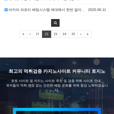
바카라 파로리 배팅시스템 에대해서 한번 알아보겠습니다.
2020.06.11
21
22
23
24
25
최고의 먹튀검증 카지노사이트 커뮤니티 토지노
토토 사이트 및 카지노 사이트 추천 및 검증 먹튀 사이트 안내 ,
유저들의 먹튀 걱정 없는 안전한 배팅 문화를 위해 항상 노력하겠습니
다.