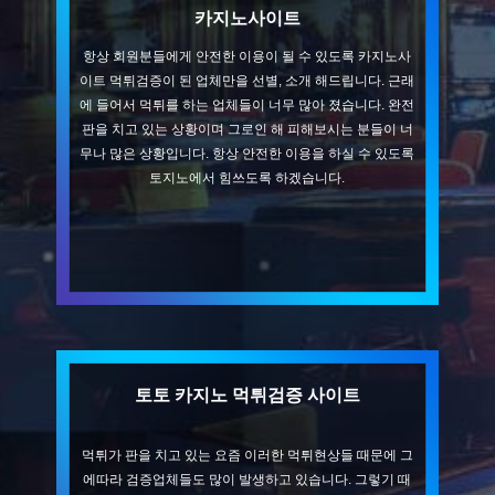
카지노사이트
항상 회원분들에게 안전한 이용이 될 수 있도록 카지노사
이트 먹튀검증이 된 업체만을 선별, 소개 해드립니다. 근래
에 들어서 먹튀를 하는 업체들이 너무 많아 졌습니다. 완전
판을 치고 있는 상황이며 그로인 해 피해보시는 분들이 너
무나 많은 상황입니다. 항상 안전한 이용을 하실 수 있도록
토지노에서 힘쓰도록 하겠습니다.
토토 카지노 먹튀검증 사이트
먹튀가 판을 치고 있는 요즘 이러한 먹튀현상들 때문에 그
에따라 검증업체들도 많이 발생하고 있습니다. 그렇기 때