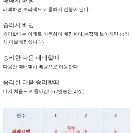
패배시 배팅
패배하면 보라색으로 통해서 진행이 된다
승리시 배팅
승리할때는 아래로 이동하여 배팅한다(복잡해 보이지만 승리
시 더블배팅입니다)
승리한 다음 패배할때
다음칸 패배할시 배팅으로 이동한다
승리한 다음 승리할때
다시 처음으로 돌아간다 (2연승은 리셋)