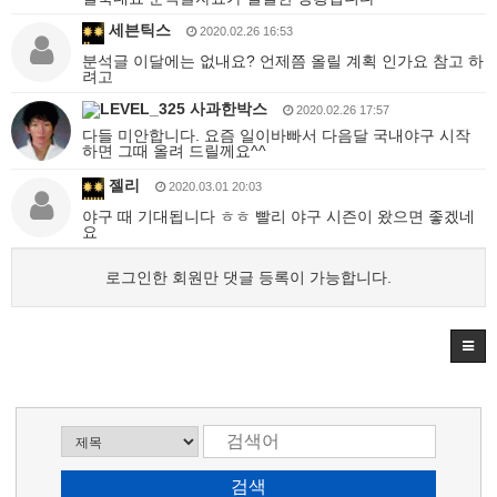
세븐틱스
2020.02.26 16:53
분석글 이달에는 없내요? 언제쯤 올릴 계획 인가요 참고 하
려고
사과한박스
2020.02.26 17:57
다들 미안합니다. 요즘 일이바빠서 다음달 국내야구 시작
하면 그때 올려 드릴께요^^
젤리
2020.03.01 20:03
야구 때 기대됩니다 ㅎㅎ 빨리 야구 시즌이 왔으면 좋겠네
요
로그인한 회원만 댓글 등록이 가능합니다.