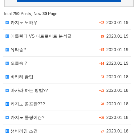
Total
750
Posts, Now
30
Page
카지노 노하우
2020.01.19
+22
애틀란타 VS 디트로이트 분석글
2020.01.19
+19
유타승?
2020.01.19
+15
오클승 ?
2020.01.19
+14
바카라 꿅팁
2020.01.18
+33
바카라 하는 방법??
2020.01.18
+25
카지노 콤프란???
2020.01.18
+28
카지노 롤링이란?
2020.01.18
+26
생바라인 조건
2020.01.18
+27