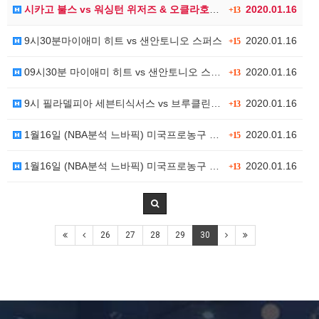
시카고 불스 vs 워싱턴 위저즈 & 오클라호마시티 썬더…
2020.01.16
+13
9시30분마이애미 히트 vs 샌안토니오 스퍼스
2020.01.16
+15
09시30분 마이애미 히트 vs 샌안토니오 스퍼스
2020.01.16
+13
9시 필라델피아 세븐티식서스 vs 브루클린 네츠
2020.01.16
+13
1월16일 (NBA분석 느바픽) 미국프로농구 보스턴셀틱…
2020.01.16
+15
1월16일 (NBA분석 느바픽) 미국프로농구 미네소타 …
2020.01.16
+13
26
27
28
29
30