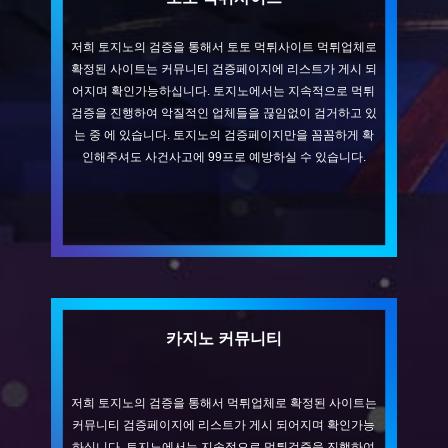
저희 토지노의 검증을 통해서 토토 먹튀사이트 먹튀업체로
확정된 사이트는 커뮤니티 검증페이지에 리스트가 게시 되
어지며 확인가능하십니다. 토지노에서는 지속적으로 먹튀
검증을 진행하여 악질적인 업체들을 끊임없이 검거하고 있
는 중 에 있습니다. 토지노의 검증페이지만을 꼼꼼하게 확
인해주셔도 사건사고에 99프로 예방하실 수 있습니다.
카지노 커뮤니티
저희 토지노의 검증을 통해서 먹튀업체로 확정된 사이트는
커뮤니티 검증페이지에 리스트가 게시 되어지며 확인가능
하십니다. 토지노에서는 지속적으로 먹튀검증을 진행하여