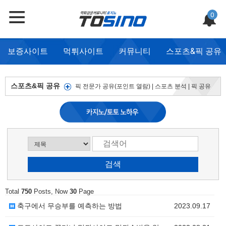
0
보증사이트
먹튀사이트
커뮤니티
스포츠&픽 공유
스포츠&픽 공유
픽 전문가 공유(포인트 열람)
|
스포츠 분석
|
픽 공유
Total
750
Posts, Now
30
Page
축구에서 무승부를 예측하는 방법
2023.09.17