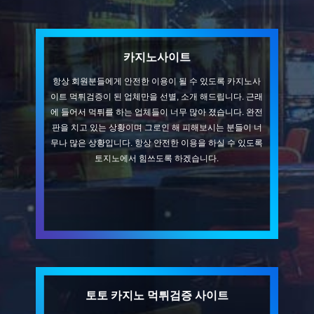
카지노사이트
항상 회원분들에게 안전한 이용이 될 수 있도록 카지노사
이트 먹튀검증이 된 업체만을 선별, 소개 해드립니다. 근래
에 들어서 먹튀를 하는 업체들이 너무 많아 졌습니다. 완전
판을 치고 있는 상황이며 그로인 해 피해보시는 분들이 너
무나 많은 상황입니다. 항상 안전한 이용을 하실 수 있도록
토지노에서 힘쓰도록 하겠습니다.
토토 카지노 먹튀검증 사이트