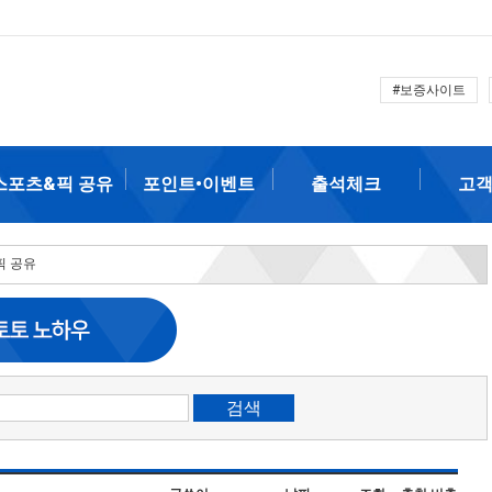
#보증사이트
스포츠&픽 공유
포인트•이벤트
출석체크
고
픽 공유