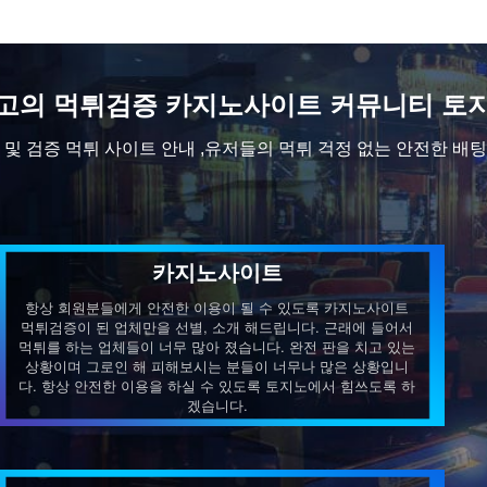
고의 먹튀검증 카지노사이트 커뮤니티 토
및 검증 먹튀 사이트 안내 ,
유저들의 먹튀 걱정 없는 안전한 배팅
카지노사이트
항상 회원분들에게 안전한 이용이 될 수 있도록 카지노사이트
먹튀검증이 된 업체만을 선별, 소개 해드립니다. 근래에 들어서
먹튀를 하는 업체들이 너무 많아 졌습니다. 완전 판을 치고 있는
상황이며 그로인 해 피해보시는 분들이 너무나 많은 상황입니
다. 항상 안전한 이용을 하실 수 있도록 토지노에서 힘쓰도록 하
겠습니다.