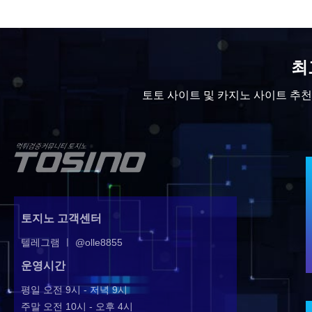
최
토토 사이트 및 카지노 사이트 추천 
토지노 고객센터
텔레그램 ㅣ @olle8855
운영시간
평일 오전 9시 - 저녁 9시
주말 오전 10시 - 오후 4시