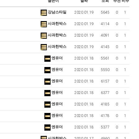
글쓴이
날짜
조회
추천
비추
강남스타일
2020.01.19
5645
0
1
사과한박스
2020.01.19
4114
0
1
사과한박스
2020.01.19
4091
0
1
사과한박스
2020.01.19
4145
0
1
엔유더
2020.01.18
5561
0
1
엔유더
2020.01.18
5550
0
1
엔유더
2020.01.18
6157
0
1
엔유더
2020.01.18
6377
0
1
엔유더
2020.01.18
4185
0
1
엔유더
2020.01.18
4178
0
1
엔유더
2020.01.18
5377
0
1
사과한박스
2020.01.17
4960
0
1