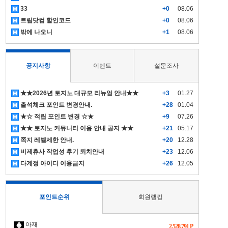
33
+0
08.06
트립닷컴 할인코드
+0
08.06
밖에 나오니
+1
08.06
공지사항
이벤트
설문조사
★★2026년 토지노 대규모 리뉴얼 안내★★
+3
01.27
출석체크 포인트 변경안내.
+28
01.04
★☆ 적립 포인트 변경 ☆★
+9
07.26
★★ 토지노 커뮤니티 이용 안내 공지 ★★
+21
05.17
쪽지 레벨제한 안내.
+20
12.28
비제휴사 작업성 후기 퇴치안내
+23
12.06
다계정 아이디 이용금지
+26
12.05
포인트순위
회원랭킹
아재
2,528,791 P