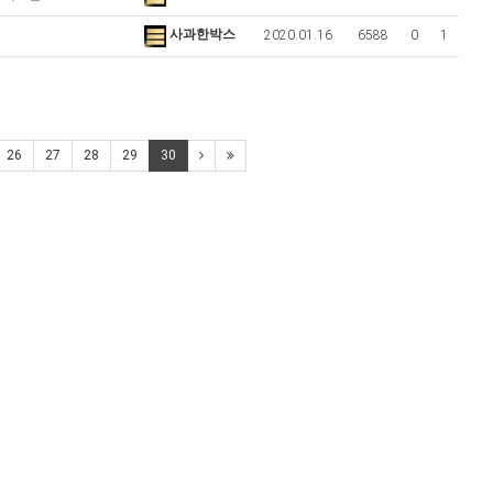
사과한박스
2020.01.16
6588
0
1
26
27
28
29
30