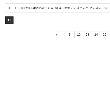
1
1월16일 (NBA분석 느바픽) 미국프로농구 미네소타 vs 인디애나
+
13
21
22
23
24
25