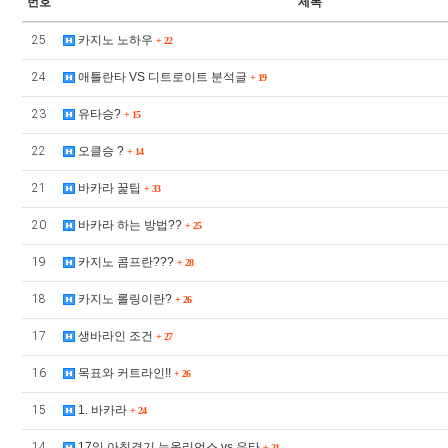
번호
제목
25
카지노 노하우
+
22
24
애틀란타 VS 디트로이트 분석글
+
19
23
유타승?
+
15
22
오클승 ?
+
14
21
바카라 꿅팁
+
33
20
바카라 하는 방법??
+
25
19
카지노 콤프란???
+
28
18
카지노 롤링이란?
+
26
17
생바라인 조건
+
27
16
목표와 커트라인!!
+
26
15
1. 바카라
+
24
14
17일 아침경기 뉴올리언스 vs 유타
+
21