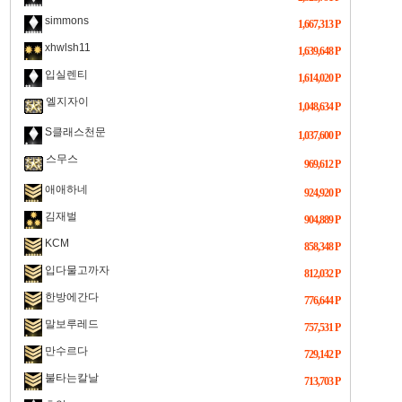
simmons
1,667,313 P
xhwlsh11
1,639,648 P
입실렌티
1,614,020 P
엘지자이
1,048,634 P
S클래스천문
1,037,600 P
스무스
969,612 P
애애하네
924,920 P
김재벌
904,889 P
KCM
858,348 P
입다물고까자
812,032 P
한방에간다
776,644 P
말보루레드
757,531 P
만수르다
729,142 P
불타는칼날
713,703 P