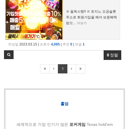
※ 필독사항!! ※ 토지노 오공슬롯
주소로 회원가입을 해야 보증혜택
받으…
더보기
작성일
2023.03.15 |
조회수
4,085
|
추천
0
|
댓글
1
정렬
1
홀덤
세계적으로 가장 인기가 많은
포커게임
Texas hold'em