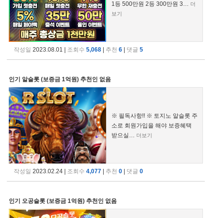
1등 500만원 2등 300만원 3…
더
보기
작성일
2023.08.01 |
조회수
5,068
|
추천
6
|
댓글
5
인기
알슬롯 (보증금 1억원) 추천인 없음
※ 필독사항!! ※ 토지노 알슬롯 주
소로 회원가입을 해야 보증혜택
받으실…
더보기
작성일
2023.02.24 |
조회수
4,077
|
추천
0
|
댓글
0
인기
오공슬롯 (보증금 1억원) 추천인 없음