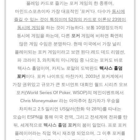
플레잉 카드로 즐기는 포커 게임의 한 종류며,
마인드스포츠이자 가장 대표적인 '포커'다. 다수가
동시에
즐길 수 있는 것이 특징이며 52장의 카드로 이론상 23명이
동시에 게임
을 하는 것이 가능하다. 보통 10명정도까지
동시에 게임을 하는데, 다른
포커
게임에 비하면 확연히
많은 게임 수임은 분명하다. 현재 미국에서 가장 널리
플레이되는 포커 게임이라고 보면 된다.레드 데드 리뎀션,
파 크라이 3, 와치독의 미니게임 중 나오는 포커도 바로
텍사스 홀덤이며, 카지노 로얄의 도박판도
텍사스 홀덤
포커
이다. 포커 나이트도 마찬가지. 2003년 포커계에서
가장 권위있고 규모가 큰 토너먼트 대회인 월드 시리즈 오브
포커(World Series Of Poker, WSOP)의 메인이벤트에서
Chris Moneymaker 라는 아마추어 참가자가 우승을
차지하고 2.5 밀리언 US달러(한화 약 28억)를 따내는
모습이 ESPN을 통해 미국 전역, 그리고 전세계에 전파를 탄
뒤, 세계적으로
텍사스 홀덤 포커
의 붐이 일었다. 프로 포커
플레이어라는 직업 역시 재조명 되었으며, 그 이후 포커를