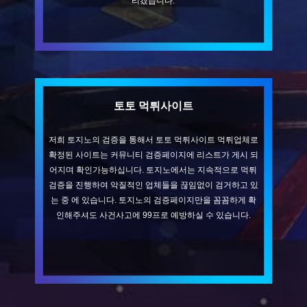
리겠습니다.
토토 먹튀사이트
저희 토지노의 검증을 통해서 토토 먹튀사이트 먹튀업체로
확정된 사이트는 커뮤니티 검증페이지에 리스트가 게시 되
어지며 확인가능하십니다. 토지노에서는 지속적으로 먹튀
검증을 진행하여 악질적인 업체들을 끊임없이 검거하고 있
는 중 에 있습니다. 토지노의 검증페이지만을 꼼꼼하게 확
인해주셔도 사건사고에 99프로 예방하실 수 있습니다.