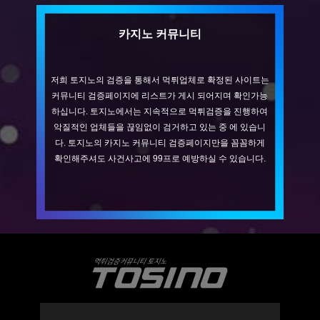
카지노 커뮤니티
저희 토지노의 검증을 통해서 먹튀업체로 확정된 사이트는
커뮤니티 검증페이지에 리스트가 게시 되어지며 확인가능
하십니다. 토지노에서는 지속적으로 먹튀검증을 진행하여
악질적인 업체들을 끊임없이 검거하고 있는 중 에 있습니
다. 토지노의 카지노 커뮤니티 검증페이지만을 꼼꼼하게
확인해주셔도 사건사고에 99프로 예방하실 수 있습니다.