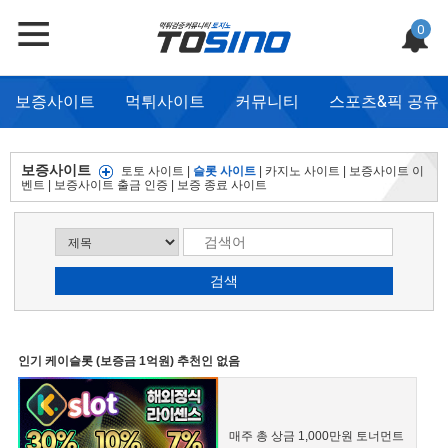
0
보증사이트
먹튀사이트
커뮤니티
스포츠&픽 공유
보증사이트
토토 사이트
|
슬롯 사이트
|
카지노 사이트
|
보증사이트 이
벤트
|
보증사이트 출금 인증
|
보증 종료 사이트
인기
케이슬롯 (보증금 1억원) 추천인 없음
매주 총 상금 1,000만원 토너먼트