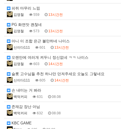
피쥐 마무리 느낌
김영철
559
13시간전
PG 화면맛 괜찮네
김영철
573
13시간전
아니 이 조합 은근 볼만하네 나이스
신이다111
601
13시간전
오랜만에 여러개 켜두니 정신없네 ㅋㅋ 나이스
김영철
603
14시간전
슬롯 고수님들 추천 하나만 던져주세요 오늘도 그렇네요
신이다111
605
14시간전
손 내미는 거 봐라
백억커피
631
08.08
존재감 장난 아님
백억커피
632
08.08
KBC GAME