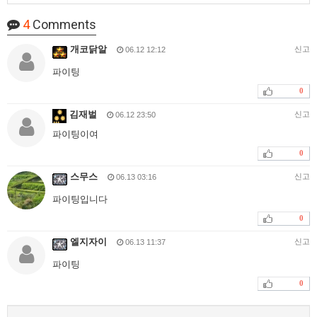
4
Comments
개코닭알
신고
06.12 12:12
파이팅
0
김재벌
신고
06.12 23:50
파이팅이여
0
스무스
신고
06.13 03:16
파이팅입니다
0
엘지자이
신고
06.13 11:37
파이팅
0