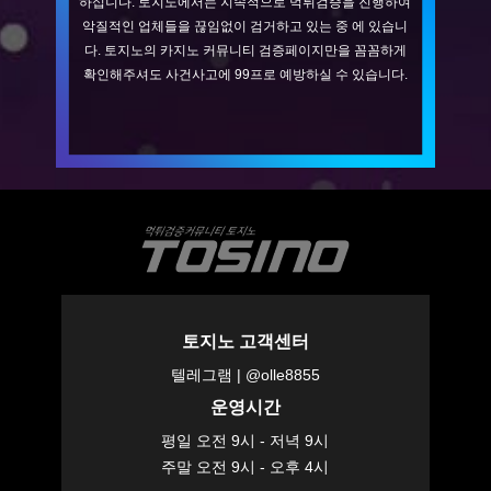
하십니다. 토지노에서는 지속적으로 먹튀검증을 진행하여
악질적인 업체들을 끊임없이 검거하고 있는 중 에 있습니
다. 토지노의 카지노 커뮤니티 검증페이지만을 꼼꼼하게
확인해주셔도 사건사고에 99프로 예방하실 수 있습니다.
토지노 고객센터
텔레그램 | @olle8855
운영시간
평일 오전 9시 - 저녁 9시
주말 오전 9시 - 오후 4시