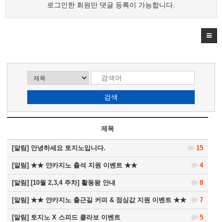
로그인한 회원만 댓글 등록이 가능합니다.
제목
[알림]
안녕하세요 토지노입니다.
15
[알림]
★★ 얀카지노 출석 지원 이벤트 ★★
4
[알림]
[10월 2,3,4 주차] 활동왕 안내
8
[알림]
★★ 얀카지노 출근길 커피 & 점심값 지원 이벤트 ★★
7
[알림]
토지노 X 스피드 콜라보 이벤트
5