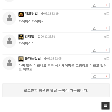
0
개코닭알
신고
06.12 12:19
파이팅여파이팅~
0
김재벌
신고
06.12 23:51
파이팅이여
0
불타는칼날
신고
06.15 22:05
아귀 딜러 이쁘네요 ㅋㅋ 섹시게이밍은 그림장도 이쁘고 딜러
도 이쁘고 ~
0
로그인한 회원만 댓글 등록이 가능합니다.