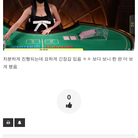
차분하게 진행되는데 묘하게 긴장감 있음 ㅎㅎ 보다 보니 한 판 더 보
게 됐음
0