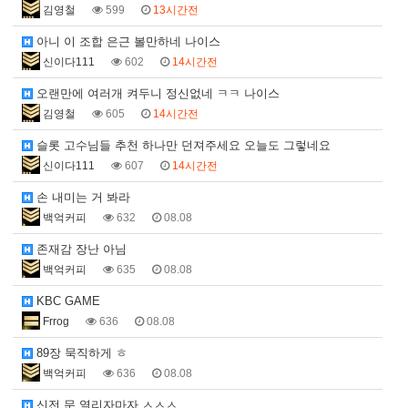
김영철
599
13시간전
아니 이 조합 은근 볼만하네 나이스
신이다111
602
14시간전
오랜만에 여러개 켜두니 정신없네 ㅋㅋ 나이스
김영철
605
14시간전
슬롯 고수님들 추천 하나만 던져주세요 오늘도 그렇네요
신이다111
607
14시간전
손 내미는 거 봐라
백억커피
632
08.08
존재감 장난 아님
백억커피
635
08.08
KBC GAME
Frrog
636
08.08
89장 묵직하게 ㅎ
백억커피
636
08.08
신전 문 열리자마자 ㅅㅅㅅ