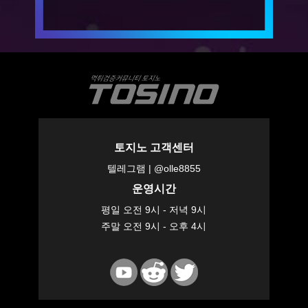
토지노 고객센터
텔레그램 | @olle8855
운영시간
평일 오전 9시 - 저녁 9시
주말 오전 9시 - 오후 4시