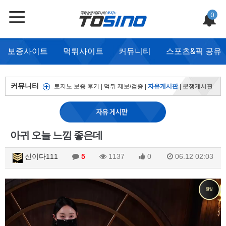
0
보증사이트
먹튀사이트
커뮤니티
스포츠&픽 공유
커뮤니티
토지노 보증 후기
|
먹튀 제보/검증
|
자유게시판
|
분쟁게시판
아귀 오늘 느낌 좋은데
신이다111
5
1137
0
06.12 02:03