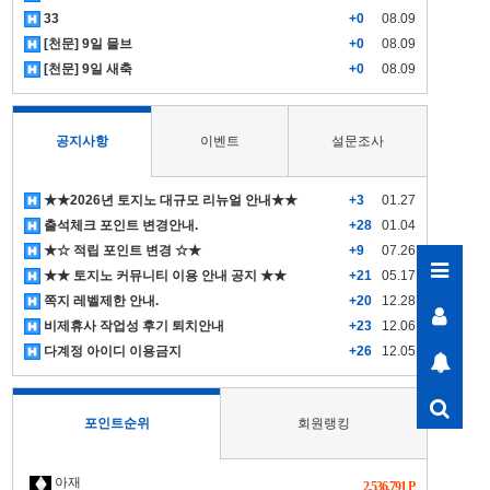
33
+0
08.09
[천문] 9일 믈브
+0
08.09
[천문] 9일 새축
+0
08.09
공지사항
이벤트
설문조사
★★2026년 토지노 대규모 리뉴얼 안내★★
+3
01.27
출석체크 포인트 변경안내.
+28
01.04
★☆ 적립 포인트 변경 ☆★
+9
07.26
★★ 토지노 커뮤니티 이용 안내 공지 ★★
+21
05.17
쪽지 레벨제한 안내.
+20
12.28
비제휴사 작업성 후기 퇴치안내
+23
12.06
다계정 아이디 이용금지
+26
12.05
포인트순위
회원랭킹
아재
2,536,791 P