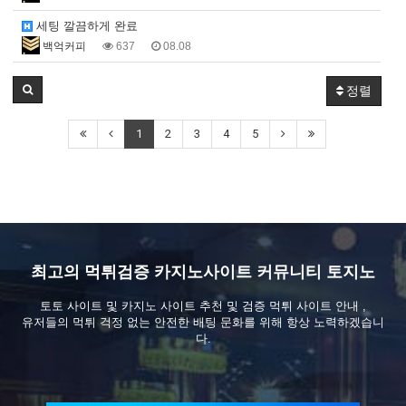
세팅 깔끔하게 완료
백억커피
637
08.08
정렬
1
2
3
4
5
최고의 먹튀검증 카지노사이트 커뮤니티 토지노
토토 사이트 및 카지노 사이트 추천 및 검증 먹튀 사이트 안내 ,
유저들의 먹튀 걱정 없는 안전한 배팅 문화를 위해 항상 노력하겠습니
다.