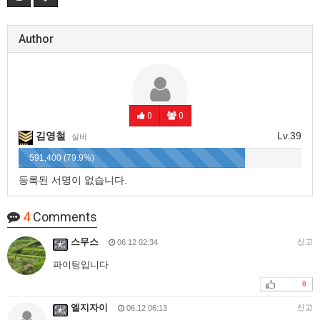
Author
0
0
김영철
Lv.39
실버
591,400 (79.9%)
등록된 서명이 없습니다.
4
Comments
스무스
신고
06.12 02:34
파이팅입니다
0
엘지자이
신고
06.12 06:13