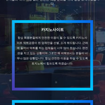
다.
카지노사이트
항상 회원분들에게 안전한 이용이 될 수 있도록 카지노사
이트 먹튀검증이 된 업체만을 선별, 소개 해드립니다. 근래
에 들어서 먹튀를 하는 업체들이 너무 많아 졌습니다. 완전
판을 치고 있는 상황이며 그로인 해 피해보시는 분들이 너
무나 많은 상황입니다. 항상 안전한 이용을 하실 수 있도록
토지노에서 힘쓰도록 하겠습니다.