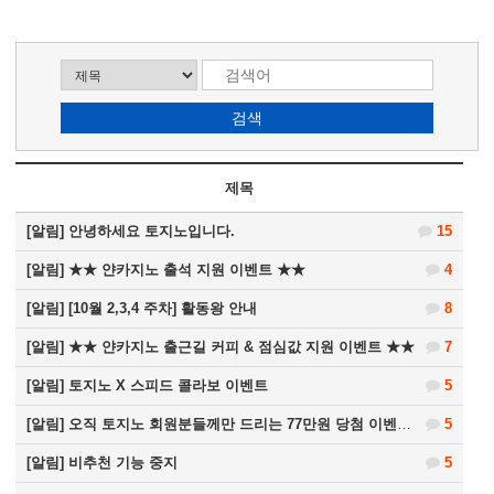
제목
[알림]
안녕하세요 토지노입니다.
15
[알림]
★★ 얀카지노 출석 지원 이벤트 ★★
4
[알림]
[10월 2,3,4 주차] 활동왕 안내
8
[알림]
★★ 얀카지노 출근길 커피 & 점심값 지원 이벤트 ★★
7
[알림]
토지노 X 스피드 콜라보 이벤트
5
[알림]
오직 토지노 회원분들께만 드리는 77만원 당첨 이벤트!
5
[알림]
비추천 기능 중지
5