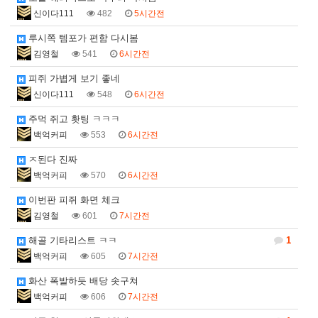
신이다111
482
5시간전
루시쪽 템포가 편함 다시봄
김영철
541
6시간전
피쥐 가볍게 보기 좋네
신이다111
548
6시간전
주먹 쥐고 홧팅 ㅋㅋㅋ
백억커피
553
6시간전
ㅈ된다 진짜
백억커피
570
6시간전
이번판 피쥐 화면 체크
김영철
601
7시간전
해골 기타리스트 ㅋㅋ
1
백억커피
605
7시간전
화산 폭발하듯 배당 솟구쳐
백억커피
606
7시간전