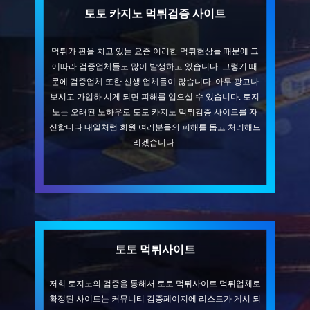
토토 카지노 먹튀검증 사이트
먹튀가 판을 치고 있는 요즘 이러한 먹튀현상들 때문에 그
에따라 검증업체들도 많이 발생하고 있습니다. 그렇기 때
문에 검증업체 또한 신생 업체들이 많습니다. 아무 광고나
보시고 가입하 시게 되면 피해를 입으실 수 있습니다. 토지
노는 오래된 노하우로 토토 카지노 먹튀검증 사이트를 자
신합니다 내일처럼 회원 여러분들의 피해를 돕고 처리해드
리겠습니다.
토토 먹튀사이트
저희 토지노의 검증을 통해서 토토 먹튀사이트 먹튀업체로
확정된 사이트는 커뮤니티 검증페이지에 리스트가 게시 되