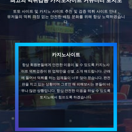
최고의 먹튀검증 카지노사이트 커뮤니티 토지노
토토 사이트 및 카지노 사이트 추천 및 검증 먹튀 사이트 안내 ,
유저들의 먹튀 걱정 없는 안전한 배팅 문화를 위해 항상 노력하겠습니
다.
카지노사이트
항상 회원분들에게 안전한 이용이 될 수 있도록 카지노사
이트 먹튀검증이 된 업체만을 선별, 소개 해드립니다. 근래
에 들어서 먹튀를 하는 업체들이 너무 많아 졌습니다. 완전
판을 치고 있는 상황이며 그로인 해 피해보시는 분들이 너
무나 많은 상황입니다. 항상 안전한 이용을 하실 수 있도록
토지노에서 힘쓰도록 하겠습니다.