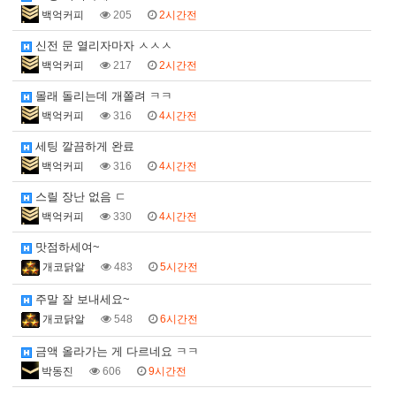
백억커피
205
2시간전
신전 문 열리자마자 ㅅㅅㅅ
백억커피
217
2시간전
몰래 돌리는데 개쫄려 ㅋㅋ
백억커피
316
4시간전
세팅 깔끔하게 완료
백억커피
316
4시간전
스릴 장난 없음 ㄷ
백억커피
330
4시간전
맛점하세여~
개코닭알
483
5시간전
주말 잘 보내세요~
개코닭알
548
6시간전
금액 올라가는 게 다르네요 ㅋㅋ
박동진
606
9시간전