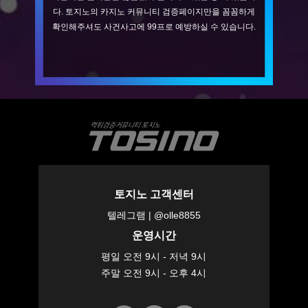
다. 토지노의 카지노 커뮤니티 검증페이지만을 꼼꼼하게
확인해주셔도 사건사고에 99프로 예방하실 수 있습니다.
토지노 고객센터
텔레그램 | @olle8855
운영시간
평일 오전 9시 - 저녁 9시
주말 오전 9시 - 오후 4시