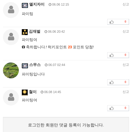
엘지자이
신고
06.06 12:15
파이팅
0
김재벌
신고
06.06 20:42
파이팅여
축하합니다.! 럭키포인트
23
포인트 당첨!
0
스무스
신고
06.07 02:44
파이팅입니다
0
철이
신고
06.08 14:45
파이팅여
0
로그인한 회원만 댓글 등록이 가능합니다.