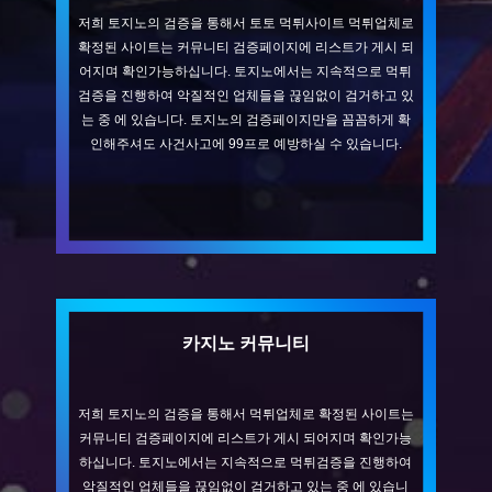
저희 토지노의 검증을 통해서 토토 먹튀사이트 먹튀업체로
확정된 사이트는 커뮤니티 검증페이지에 리스트가 게시 되
어지며 확인가능하십니다. 토지노에서는 지속적으로 먹튀
검증을 진행하여 악질적인 업체들을 끊임없이 검거하고 있
는 중 에 있습니다. 토지노의 검증페이지만을 꼼꼼하게 확
인해주셔도 사건사고에 99프로 예방하실 수 있습니다.
카지노 커뮤니티
저희 토지노의 검증을 통해서 먹튀업체로 확정된 사이트는
커뮤니티 검증페이지에 리스트가 게시 되어지며 확인가능
하십니다. 토지노에서는 지속적으로 먹튀검증을 진행하여
악질적인 업체들을 끊임없이 검거하고 있는 중 에 있습니