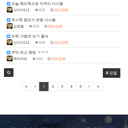
오늘 혜리쪽으로 마무리 다시봄
신이다111
619
12시간전
루시쪽 템포가 편함 다시봄
김영철
619
13시간전
피쥐 가볍게 보기 좋네
신이다111
620
13시간전
주먹 쥐고 홧팅 ㅋㅋㅋ
백억커피
618
13시간전
정렬
1
2
3
4
5