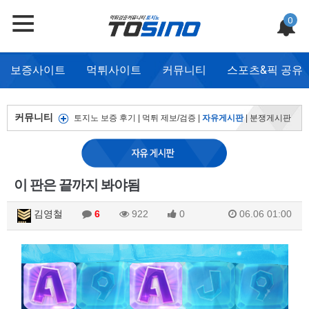
0
보증사이트
먹튀사이트
커뮤니티
스포츠&픽 공유
커뮤니티
토지노 보증 후기
|
먹튀 제보/검증
|
자유게시판
|
분쟁게시판
이 판은 끝까지 봐야됨
김영철
6
922
0
06.06 01:00