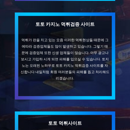
토토 카지노 먹튀검증 사이트
먹튀가 판을 치고 있는 요즘 이러한 먹튀현상들 때문에 그
에따라 검증업체들도 많이 발생하고 있습니다. 그렇기 때
문에 검증업체 또한 신생 업체들이 많습니다. 아무 광고나
보시고 가입하 시게 되면 피해를 입으실 수 있습니다. 토지
노는 오래된 노하우로 토토 카지노 먹튀검증 사이트를 자
신합니다 내일처럼 회원 여러분들의 피해를 돕고 처리해드
리겠습니다.
토토 먹튀사이트