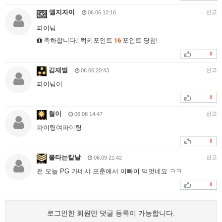
엘지자이
신고
06.06 12:16
파이팅
축하합니다.! 럭키포인트
16
포인트 당첨!
0
김재벌
신고
06.06 20:43
파이팅여
0
철이
신고
06.08 14:47
파이팅여파이팅
0
불타는칼날
신고
06.09 21:42
전 오늘 PG 가네샤 포춘에서 이빠이 먹엇네요 ㅋㅋ
0
로그인한 회원만 댓글 등록이 가능합니다.