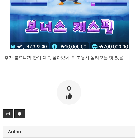
추가 붙으니까 판이 계속 살아있네 ㅎ 조용히 올라오는 맛 있음
0
Author