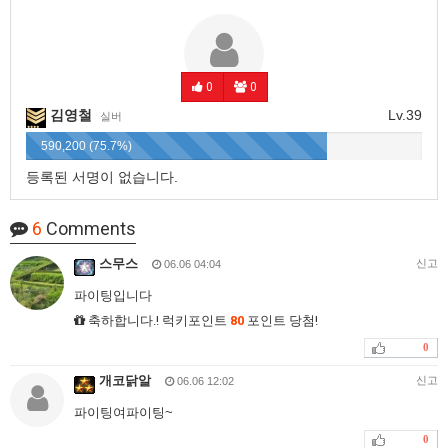
0
0
김영철
Lv.39
실버
590,200 (75.7%)
등록된 서명이 없습니다.
6
Comments
스무스
신고
06.06 04:04
파이팅입니다
축하합니다.! 럭키포인트
80
포인트 당첨!
0
개코닭알
신고
06.06 12:02
파이팅여파이팅~
0