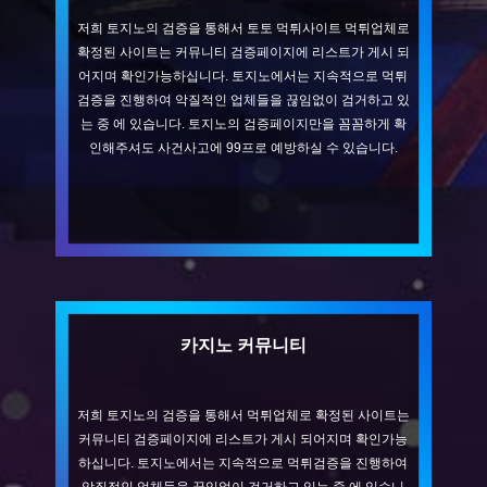
저희 토지노의 검증을 통해서 토토 먹튀사이트 먹튀업체로
확정된 사이트는 커뮤니티 검증페이지에 리스트가 게시 되
어지며 확인가능하십니다. 토지노에서는 지속적으로 먹튀
검증을 진행하여 악질적인 업체들을 끊임없이 검거하고 있
는 중 에 있습니다. 토지노의 검증페이지만을 꼼꼼하게 확
인해주셔도 사건사고에 99프로 예방하실 수 있습니다.
카지노 커뮤니티
저희 토지노의 검증을 통해서 먹튀업체로 확정된 사이트는
커뮤니티 검증페이지에 리스트가 게시 되어지며 확인가능
하십니다. 토지노에서는 지속적으로 먹튀검증을 진행하여
악질적인 업체들을 끊임없이 검거하고 있는 중 에 있습니