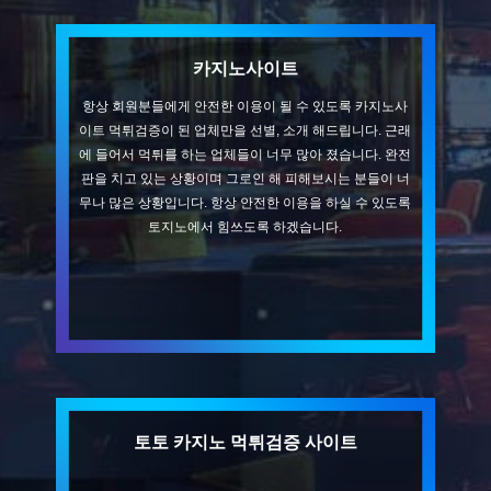
카지노사이트
항상 회원분들에게 안전한 이용이 될 수 있도록 카지노사
이트 먹튀검증이 된 업체만을 선별, 소개 해드립니다. 근래
에 들어서 먹튀를 하는 업체들이 너무 많아 졌습니다. 완전
판을 치고 있는 상황이며 그로인 해 피해보시는 분들이 너
무나 많은 상황입니다. 항상 안전한 이용을 하실 수 있도록
토지노에서 힘쓰도록 하겠습니다.
토토 카지노 먹튀검증 사이트