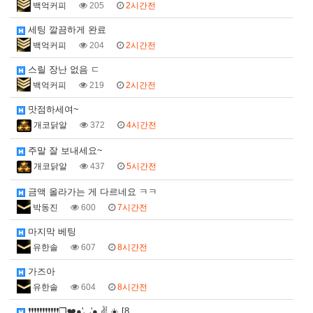
백억커피
205
2시간전
세팅 깔끔하게 완료
백억커피
204
2시간전
스릴 장난 없음 ㄷ
백억커피
219
2시간전
맛점하세여~
개코닭알
372
4시간전
주말 잘 보내세요~
개코닭알
437
5시간전
금액 올라가는 게 다르네요 ㅋㅋ
박동진
600
7시간전
마지막 베팅
유한솔
607
8시간전
가즈아
유한솔
604
8시간전
❗❗❗❗❗❗❗❗❗❗❗❒❤️●'◡'● ✌️ ☀️ [8. …