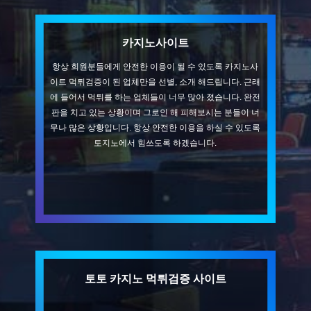
카지노사이트
항상 회원분들에게 안전한 이용이 될 수 있도록 카지노사
이트 먹튀검증이 된 업체만을 선별, 소개 해드립니다. 근래
에 들어서 먹튀를 하는 업체들이 너무 많아 졌습니다. 완전
판을 치고 있는 상황이며 그로인 해 피해보시는 분들이 너
무나 많은 상황입니다. 항상 안전한 이용을 하실 수 있도록
토지노에서 힘쓰도록 하겠습니다.
토토 카지노 먹튀검증 사이트