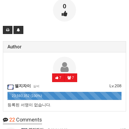
0
Author
7
7
엘지자이
Lv.208
실버
23,593,352 (100%)
등록된 서명이 없습니다.
22
Comments