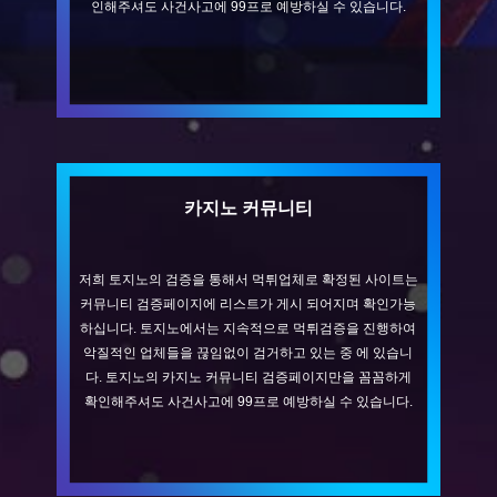
인해주셔도 사건사고에 99프로 예방하실 수 있습니다.
카지노 커뮤니티
저희 토지노의 검증을 통해서 먹튀업체로 확정된 사이트는
커뮤니티 검증페이지에 리스트가 게시 되어지며 확인가능
하십니다. 토지노에서는 지속적으로 먹튀검증을 진행하여
악질적인 업체들을 끊임없이 검거하고 있는 중 에 있습니
다. 토지노의 카지노 커뮤니티 검증페이지만을 꼼꼼하게
확인해주셔도 사건사고에 99프로 예방하실 수 있습니다.