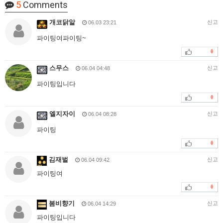
5
Comments
개코닭알
신고
06.03 23:21
파이팅여파이팅~
0
스무스
신고
06.04 04:48
파이팅입니다
0
엘지자이
신고
06.04 08:28
파이팅
0
김재벌
신고
06.04 09:42
파이팅여
0
봄비향기
신고
06.04 14:29
파이팅입니다