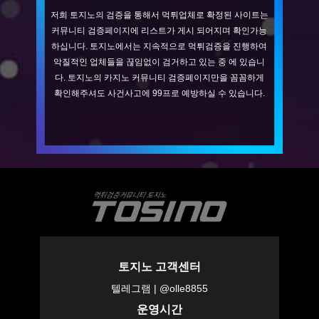
저희 토지노의 검증을 통해서 먹튀업체로 확정된 사이트는
커뮤니티 검증페이지에 리스트가 게시 되어지며 확인가능
하십니다. 토지노에서는 지속적으로 먹튀검증을 진행하여
악질적인 업체들을 끊임없이 검거하고 있는 중 에 있습니
다. 토지노의 카지노 커뮤니티 검증페이지만을 꼼꼼하게
확인해주셔도 사건사고에 99프로 예방하실 수 있습니다.
토지노 고객센터
텔레그램 | @olle8855
운영시간