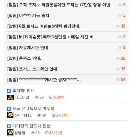
[알림]
오직 토지노 회원분들께만 드리는 77만원 당첨 이벤트!
5
[알림]
비추천 기능 중지
5
[알림]
6월 토지노 이벤트&혜택 변경안내.
10
[알림]
▶️ [케이슬롯] 매주 1천만원 + 매일 치킨 ◀️
2
[알림]
자유게시판 안내
9
[알림]
훈련소 안내.
20
[알림]
토지노 코드확인 안내
19
[알림]
*****************게시판 공지*******…
54
출석합니다~
개코닭알
22
28분전
오늘 유나쪽으로 마무리
신이다111
58
3시간전
아이린쪽 템포가 편함
김영철
58
3시간전