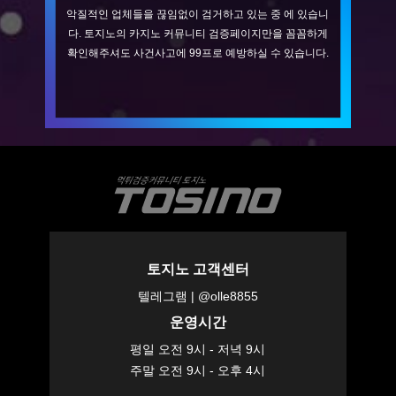
악질적인 업체들을 끊임없이 검거하고 있는 중 에 있습니
다. 토지노의 카지노 커뮤니티 검증페이지만을 꼼꼼하게
확인해주셔도 사건사고에 99프로 예방하실 수 있습니다.
토지노 고객센터
텔레그램 | @olle8855
운영시간
평일 오전 9시 - 저녁 9시
주말 오전 9시 - 오후 4시