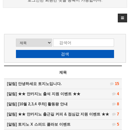
제목
[알림]
안녕하세요 토지노입니다.
15
[알림]
★★ 얀카지노 출석 지원 이벤트 ★★
4
[알림]
[10월 2,3,4 주차] 활동왕 안내
8
[알림]
★★ 얀카지노 출근길 커피 & 점심값 지원 이벤트 ★★
7
[알림]
토지노 X 스피드 콜라보 이벤트
5