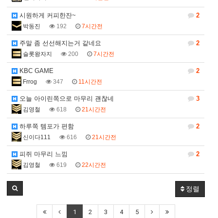
시원하게 커피한잔~
2
박동진
192
7시간전
주말 좀 선선해지는거 같네요
2
슬롯왕자지
200
7시간전
KBC GAME
2
Frrog
347
11시간전
오늘 아이린쪽으로 마무리 괜찮네
3
김영철
618
21시간전
하루쪽 템포가 편함
2
신이다111
616
21시간전
피쥐 마무리 느낌
2
김영철
619
22시간전
정렬
1
2
3
4
5