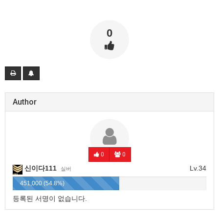
0
Author
0
0
신이다111
Lv.34
실버
451,000 (54.8%)
등록된 서명이 없습니다.