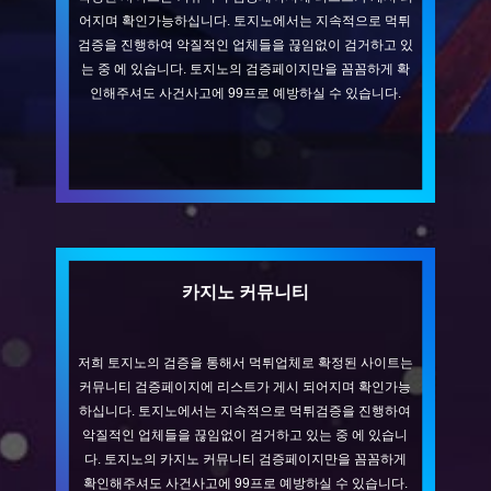
어지며 확인가능하십니다. 토지노에서는 지속적으로 먹튀
검증을 진행하여 악질적인 업체들을 끊임없이 검거하고 있
는 중 에 있습니다. 토지노의 검증페이지만을 꼼꼼하게 확
인해주셔도 사건사고에 99프로 예방하실 수 있습니다.
카지노 커뮤니티
저희 토지노의 검증을 통해서 먹튀업체로 확정된 사이트는
커뮤니티 검증페이지에 리스트가 게시 되어지며 확인가능
하십니다. 토지노에서는 지속적으로 먹튀검증을 진행하여
악질적인 업체들을 끊임없이 검거하고 있는 중 에 있습니
다. 토지노의 카지노 커뮤니티 검증페이지만을 꼼꼼하게
확인해주셔도 사건사고에 99프로 예방하실 수 있습니다.