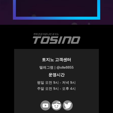
토지노 고객센터
텔레그램 | @olle8855
운영시간
평일 오전 9시 - 저녁 9시
주말 오전 9시 - 오후 4시