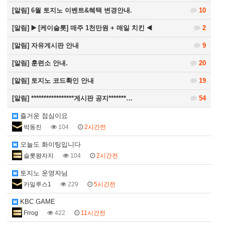
[알림]
6월 토지노 이벤트&혜택 변경안내.
10
[알림]
▶️ [케이슬롯] 매주 1천만원 + 매일 치킨 ◀️
2
[알림]
자유게시판 안내
9
[알림]
훈련소 안내.
20
[알림]
토지노 코드확인 안내
19
[알림]
*****************게시판 공지*******…
54
즐거운 점심이요
박동진
104
2시간전
오늘도 화이팅입니다
슬롯왕자지
104
2시간전
토지노 운영자님
카일루스1
229
5시간전
KBC GAME
Frrog
422
11시간전