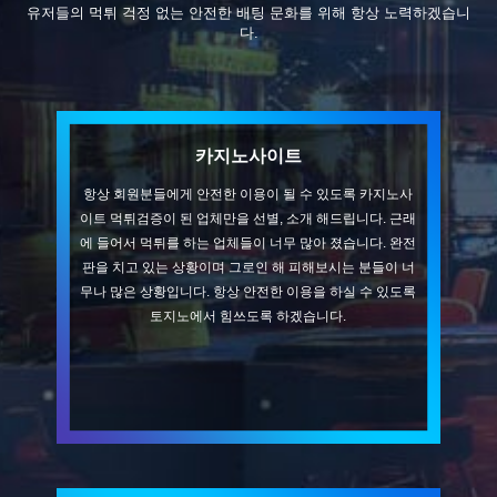
유저들의 먹튀 걱정 없는 안전한 배팅 문화를 위해 항상 노력하겠습니
다.
카지노사이트
항상 회원분들에게 안전한 이용이 될 수 있도록 카지노사
이트 먹튀검증이 된 업체만을 선별, 소개 해드립니다. 근래
에 들어서 먹튀를 하는 업체들이 너무 많아 졌습니다. 완전
판을 치고 있는 상황이며 그로인 해 피해보시는 분들이 너
무나 많은 상황입니다. 항상 안전한 이용을 하실 수 있도록
토지노에서 힘쓰도록 하겠습니다.