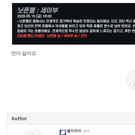
언더 같아요
Author
엘지자이
실버