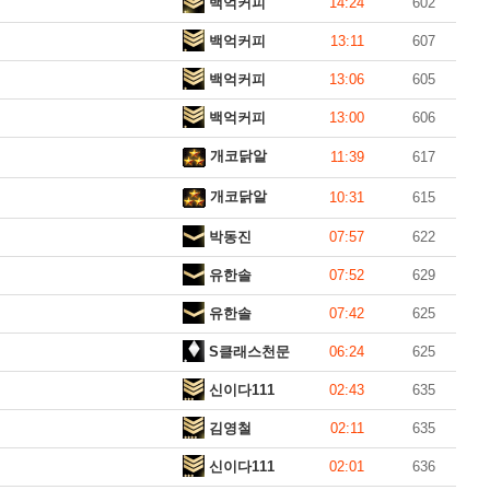
백억커피
14:24
602
백억커피
13:11
607
백억커피
13:06
605
백억커피
13:00
606
개코닭알
11:39
617
개코닭알
10:31
615
박동진
07:57
622
유한솔
07:52
629
유한솔
07:42
625
S클래스천문
06:24
625
신이다111
02:43
635
김영철
02:11
635
신이다111
02:01
636