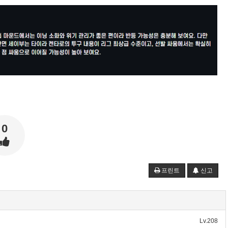
0
프린트
신고
Lv.208