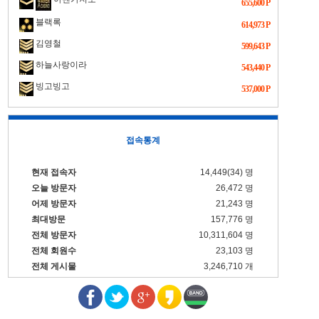
655,600 P
블랙록
614,973 P
김영철
599,643 P
하늘사랑이라
543,440 P
빙고빙고
537,000 P
접속통계
현재 접속자
14,449(34) 명
오늘 방문자
26,472 명
어제 방문자
21,243 명
최대방문
157,776 명
전체 방문자
10,311,604 명
전체 회원수
23,103 명
전체 게시물
3,246,710 개