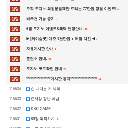
오직 토지노 회원분들께만 드리는 77만원 당첨 이벤트!
5
비추천 기능 중지
5
6월 토지노 이벤트&혜택 변경안내.
10
▶️ [케이슬롯] 매주 1천만원 + 매일 치킨 ◀️
2
자유게시판 안내
9
훈련소 안내.
20
토지노 코드확인 안내
19
*****************게시판 공지*******************
54
115534
손 내미는 거 봐라
115533
존재감 장난 아님
115532
KBC GAME
115531
89장 묵직하게 ㅎ