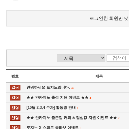
로그인한 회원만 댓
번호
제목
안녕하세요 토지노입니다.
15
★★ 얀카지노 출석 지원 이벤트 ★★
4
[10월 2,3,4 주차] 활동왕 안내
8
★★ 얀카지노 출근길 커피 & 점심값 지원 이벤트 ★★
7
토지노 X 스피드 콜라보 이벤트
5