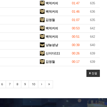
백억커피
01:47
635
백억커피
01:46
636
김영철
01:07
635
백억커피
00:53
642
백억커피
00:51
642
냥뇽녕냥
00:39
640
신이다111
00:26
639
김영철
00:17
639
정렬
6
7
8
9
10