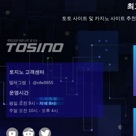
최
토토 사이트 및 카지노 사이트 추천 
토지노 고객센터
텔레그램 ㅣ @olle8855
운영시간
평일 오전 9시 - 저녁 9시
주말 오전 10시 - 오후 4시