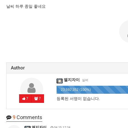
날씨 하루 종일 좋네요
Author
엘지자이
실버
23,592,352 (100%)
등록된 서명이 없습니다.
7
7
9
Comments
엘지자이
04.15 17:24