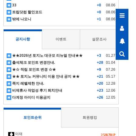
33
+0
08.06
트립닷컴 할인코드
+0
08.06
밖에 나오니
+1
08.06
공지사항
이벤트
설문조사
★★2026년 토지노 대규모 리뉴얼 안내★★
+3
01.27
출석체크 포인트 변경안내.
+28
01.04
★☆ 적립 포인트 변경 ☆★
+9
07.26
★★ 토지노 커뮤니티 이용 안내 공지 ★★
+21
05.17
쪽지 레벨제한 안내.
+20
12.28
비제휴사 작업성 후기 퇴치안내
+23
12.06
다계정 아이디 이용금지
+26
12.05
포인트순위
회원랭킹
아재
2,528,791 P