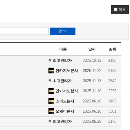
목록
이름
날짜
조회
M
최고관리자
2025.12.12
2196
얀카지노본사
2025.11.22
2133
M
최고관리자
2025.11.13
2342
얀카지노본사
2025.11.10
2295
스피드본사
2025.06.16
3483
오케이본사
2025.06.16
3301
M
최고관리자
2025.05.29
3175