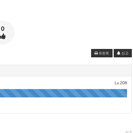
0
프린트
신고
Lv.208
신고