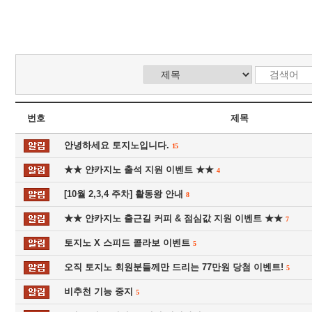
번호
제목
안녕하세요 토지노입니다.
15
★★ 얀카지노 출석 지원 이벤트 ★★
4
[10월 2,3,4 주차] 활동왕 안내
8
★★ 얀카지노 출근길 커피 & 점심값 지원 이벤트 ★★
7
토지노 X 스피드 콜라보 이벤트
5
오직 토지노 회원분들께만 드리는 77만원 당첨 이벤트!
5
비추천 기능 중지
5