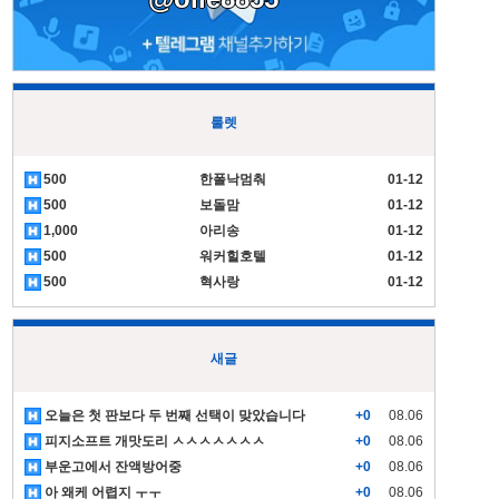
룰렛
500
한폴낙멈춰
01-12
500
보돌맘
01-12
1,000
아리송
01-12
500
워커힐호텔
01-12
500
혁사랑
01-12
새글
오늘은 첫 판보다 두 번째 선택이 맞았습니다
+0
08.06
피지소프트 개맛도리 ㅅㅅㅅㅅㅅㅅㅅ
+0
08.06
부운고에서 잔액방어중
+0
08.06
아 왜케 어렵지 ㅜㅜ
+0
08.06