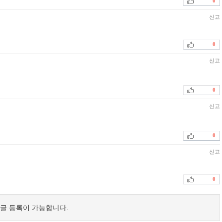
0
신고
0
신고
0
신고
0
신고
0
글 등록이 가능합니다.