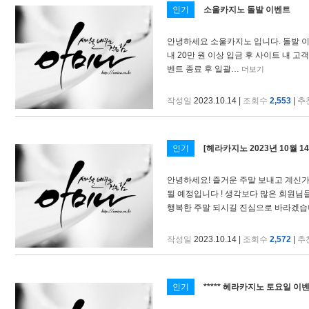
인기
소울카지노 돌발 이벤트
안녕하세요 소울카지노 입니다. 돌발 이벤트 
내 20만 원 이상 입금 후 사이트 내 
벤트 종료 후 일괄…
더보기
작성일
2023.10.14 |
조회수
2,553
|
추
인기
[헤라카지노 2023년 10월 14
안녕하세요! 즐거운 주말 보내고 계신가
될 예정입니다 ! 생각보다 많은 회원님
행복한 주말 되시길 진심으로 바라겠
작성일
2023.10.14 |
조회수
2,572
|
추
인기
***** 헤라카지노 토요일 이벤트