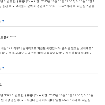
트 안내드립니다. ● 시간 : 2023년 10월 15일 17:00 부터 10월 15일 1
이상 충전 후, ● 고객센터 문의 제목 란에 "요기요 + CGV" 기재 후, 지급받으실 휴
천
7
 공지 *****
 내일 12시이후에 순차적으로 지급될 예정입니다. 즐거운 일요일 보내세요 ^_
여대상: 이번 주 파라오 입금 있는 회원 대상 참여방법: 이벤트 출석일 수 4회 이
천
7
트
S25 이벤트 안내드립니다. ● 시간 : 2023년 10월 15일 11:00 부터 10월
만 원 이상 충전 후, ● 고객센터 문의 제목 란에 "돌발 GS25 " 기재 후, 지급받