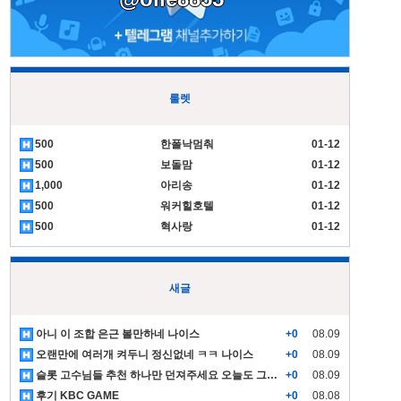
룰렛
500
한폴낙멈춰
01-12
500
보돌맘
01-12
1,000
아리송
01-12
500
워커힐호텔
01-12
500
혁사랑
01-12
새글
아니 이 조합 은근 볼만하네 나이스
+0
08.09
오랜만에 여러개 켜두니 정신없네 ㅋㅋ 나이스
+0
08.09
슬롯 고수님들 추천 하나만 던져주세요 오늘도 그렇네요
+0
08.09
후기 KВС GAME
+0
08.08