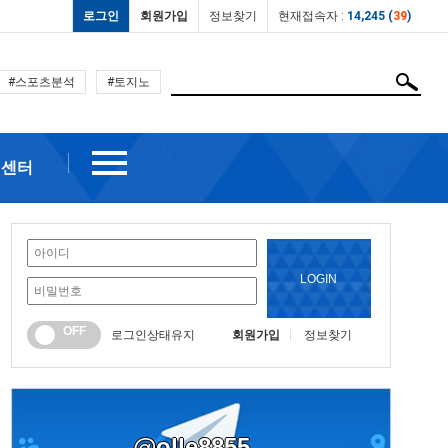
로그인
회원가입
정보찾기
현재접속자 :
14,245 (
39
)
#스포츠분석
#토지노
객센터
LOGIN
OFF
로그인상태유지
회원가입
정보찾기
@olle8855