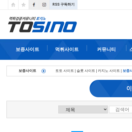
RSS 구독하기
보증사이트
먹튀사이트
커뮤니티
보증사이트
토토 사이트
|
슬롯 사이트
|
카지노 사이트
|
보증