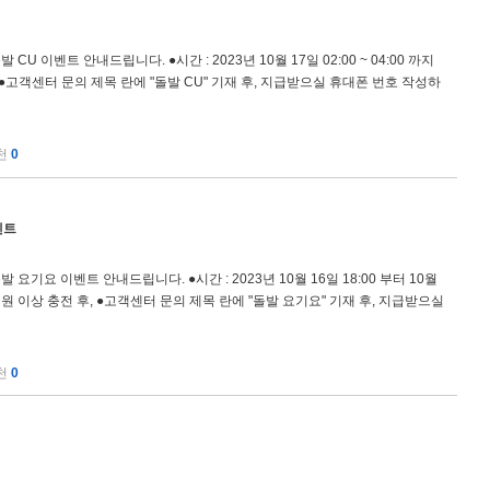
 이벤트 안내드립니다. ●시간 : 2023년 10월 17일 02:00 ~ 04:00 까지
, ●고객센터 문의 제목 란에 "돌발 CU" 기재 후, 지급받으실 휴대폰 번호 작성하
천
0
벤트
기요 이벤트 안내드립니다. ●시간 : 2023년 10월 16일 18:00 부터 10월
0만 원 이상 충전 후, ●고객센터 문의 제목 란에 "돌발 요기요" 기재 후, 지급받으실
천
0