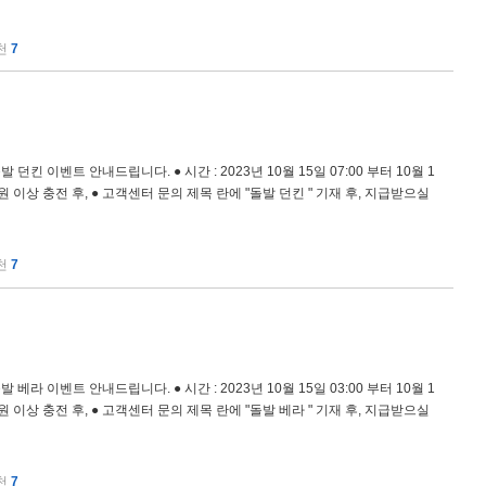
천
7
킨 이벤트 안내드립니다. ● 시간 : 2023년 10월 15일 07:00 부터 10월 1
만 원 이상 충전 후, ● 고객센터 문의 제목 란에 "돌발 던킨 " 기재 후, 지급받으실
천
7
라 이벤트 안내드립니다. ● 시간 : 2023년 10월 15일 03:00 부터 10월 1
만 원 이상 충전 후, ● 고객센터 문의 제목 란에 "돌발 베라 " 기재 후, 지급받으실
천
7