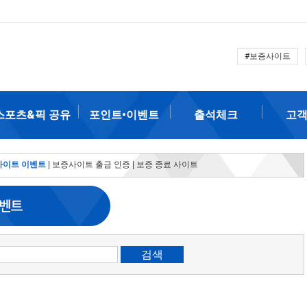
#보증사이트
스포츠&픽 공유
포인트•이벤트
출석체크
고
사이트 이벤트
|
보증사이트 출금 인증
|
보증 종료 사이트