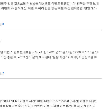
이번주 입금 없으셨던 회원님들 대상으로 이벤트 진행합니다. 행복한 주말 보내
대상 이벤트 >> 참여대상: 이번 주 헤라 입금 없는 회원 대상 참여방법: 당일 헤라
천
8
트
킨 이벤트 안내드립니다. ●시간 : 2023년 10월 14일 12:00 부터 10월 14
 원 이상 충전 후, ●고객센터 문의 제목 란에 "돌발 치킨 " 기재 후, 지급받으실 휴
천
7
EVENT 이벤트 시간: 10월 13일 21:00 ~ 23:00 (2시간) 이벤트 내용:
50만) 정상적으로 충전 처리가 완료된 이후, 고객센터로 [슬롯 돌발] 기재하시고