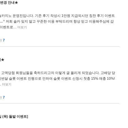
 변경 안내★
솔카지노 운영진입니다. 기존 후기 작성시 1만원 지급되시던 칭찬 후기 이벤트
ㅡ^ 저희 솔카 잊지 말고 꾸준한 이용 부탁드리며 항상 믿고 이용해주심에 감
 이벤트로…
더보기
천
7
첨★
주 고액당첨 회원님들을 축하드리고자 이렇게 글 올리게 되었습니다. 고배당 당
번달 슬롯 이벤트 진행으로 인하여 슬롯 이벤트 신청시 첫충 15% 매충 10%!
…
더보기
천
7
 (목) 돌발 이벤트]