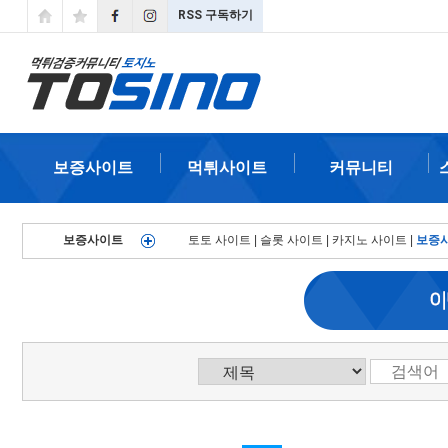
RSS 구독하기
보증사이트
먹튀사이트
커뮤니티
보증사이트
토토 사이트
|
슬롯 사이트
|
카지노 사이트
|
보증