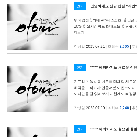
인기
안녕하세요 신규 입점 "라칸" 
☝ 가입첫충최대 42% [스포츠] ☝ 입플(스포츠)
10% ☝ 실시간콤프 최대요율 ☝ 단폴, 
더보기
작성일
2023.07.21 |
조회수
2,305
|
추
인기
***** 헤라카지노 새로운 이벤
기프티콘 돌발 이벤트를 대체할 새로운
혜택을 드리고자 만들어본 이벤트이니 
이니만큼 잘 읽어보시고 한개도 빠짐없
작성일
2023.07.19 |
조회수
2,248
|
추
인기
***** 헤라카지노 월요일 돌발