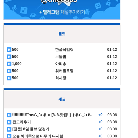
룰렛
500
한폴낙멈춰
01-12
500
보돌맘
01-12
1,000
아리송
01-12
500
워커힐호텔
01-12
500
혁사랑
01-12
새글
❗❗❗❗❗❗❗❗❗❗❗❒❤️●'◡'● ✌️ ☀️ [8. 8.맛집!!] ☀️✌️●'◡'●❣️❤️❒❗❗❗❗❗❗❗❗❗❗❗
+0
08.08
판도라후기
+0
08.08
[천문] 8일 믈브 몇경기
+0
08.08
오늘 혜리쪽으로 마무리 다시봄
+0
08.08