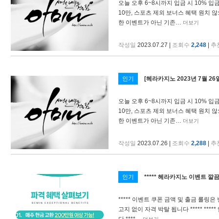
오늘 오후 6~8시까지 입금 시 10% 입
10만, 스포츠 제외 보너스 혜택 원치 않
한 이벤트가 아닌 기존…
더보기
작성일
2023.07.27 |
조회수
2,248
|
추
인기
[헤라카지노 2023년 7월 26일
오늘 오후 6~8시까지 입금 시 10% 입
10만, 스포츠 제외 보너스 혜택 원치 않
한 이벤트가 아닌 기존…
더보기
작성일
2023.07.26 |
조회수
2,288
|
추
인기
***** 헤라카지노 이벤트 깔끔
***** 이벤트 쿠폰 금액 및 출금 롤링은
고지 없이 자격 박탈 됩니다 ***** *