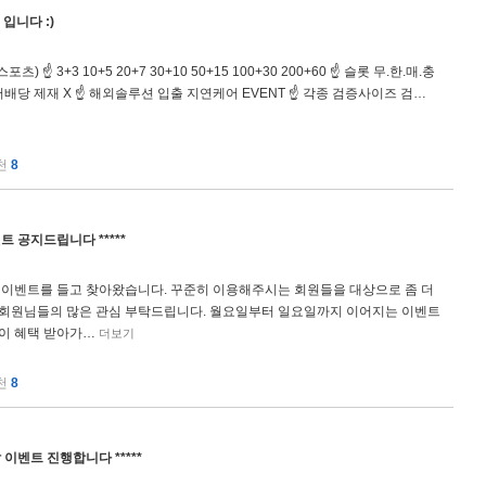
입니다 :)
 ☝ 3+3 10+5 20+7 30+10 50+15 100+30 200+60 ☝ 슬롯 무.한.매.충
저배당 제재 X ☝ 해외솔루션 입출 지연케어 EVENT ☝ 각종 검증사이즈 검…
천
8
트 공지드립니다 *****
 이벤트를 들고 찾아왔습니다. 꾸준히 이용해주시는 회원들을 대상으로 좀 더
회원님들의 많은 관심 부탁드립니다. 월요일부터 일요일까지 이어지는 이벤트
이 혜택 받아가…
더보기
천
8
 이벤트 진행합니다 *****