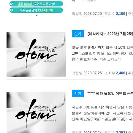
다 ****…
더보기
작성일
2023.07.25 |
조회수
2,199
|
추
인기
[헤라카지노 2023년 7월 25일
오늘 오후 6~8시까지 입금 시 10% 입
10만, 스포츠 제외 보너스 혜택 원치 않
한 이벤트가 아닌 기존…
더보기
작성일
2023.07.25 |
조회수
2,400
|
추
인기
***** 헤라 월요일 이벤트 공
지난주 이벤트를 시작하면서 많은 시행
분들께 전달하는데에 있어서오류가 있었
난주 화요일(18일) ~ 일요일(23일)까
작성일
2023.07.24 |
조회수
2,253
|
추