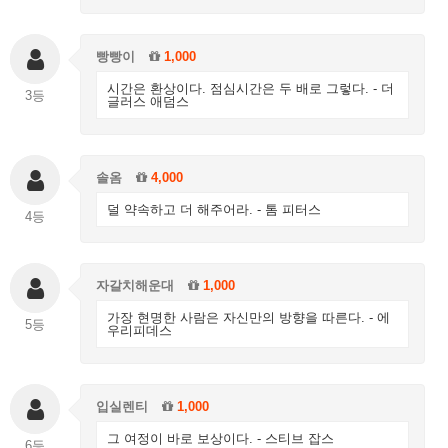
빵빵이
1,000
시간은 환상이다. 점심시간은 두 배로 그렇다. - 더
3등
글러스 애덤스
솔옴
4,000
덜 약속하고 더 해주어라. - 톰 피터스
4등
자갈치해운대
1,000
가장 현명한 사람은 자신만의 방향을 따른다. - 에
5등
우리피데스
입실렌티
1,000
그 여정이 바로 보상이다. - 스티브 잡스
6등