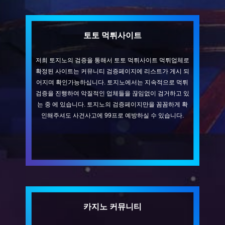
토토 먹튀사이트
저희 토지노의 검증을 통해서 토토 먹튀사이트 먹튀업체로
확정된 사이트는 커뮤니티 검증페이지에 리스트가 게시 되
어지며 확인가능하십니다. 토지노에서는 지속적으로 먹튀
검증을 진행하여 악질적인 업체들을 끊임없이 검거하고 있
는 중 에 있습니다. 토지노의 검증페이지만을 꼼꼼하게 확
인해주셔도 사건사고에 99프로 예방하실 수 있습니다.
카지노 커뮤니티