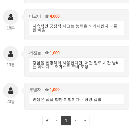
티요티
4,000
지속적인 긍정적 사고는 능력을 배가시킨다. - 콜
18등
린 파월
까진놈
1,000
경험을 현명하게 사용한다면, 어떤 일도 시간 낭비
19등
는 아니다. - 오귀스트 르네 로댕
무법자
1,000
인생은 집을 향한 여행이다. - 허먼 멜빌
20등
1