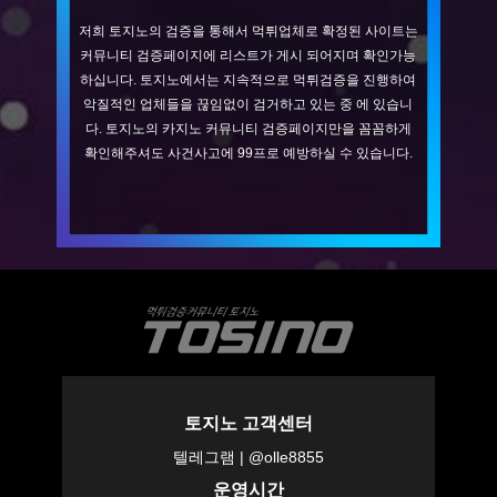
저희 토지노의 검증을 통해서 먹튀업체로 확정된 사이트는
커뮤니티 검증페이지에 리스트가 게시 되어지며 확인가능
하십니다. 토지노에서는 지속적으로 먹튀검증을 진행하여
악질적인 업체들을 끊임없이 검거하고 있는 중 에 있습니
다. 토지노의 카지노 커뮤니티 검증페이지만을 꼼꼼하게
확인해주셔도 사건사고에 99프로 예방하실 수 있습니다.
토지노 고객센터
텔레그램 | @olle8855
운영시간