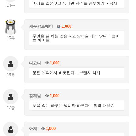
미래를 결정짓고 싶다면 과거를 공부하라. - 공자
14등
새우깡포에버
1,000
무엇을 잘 하는 것은 시간낭비일 때가 많다. - 로버
15등
트 바이른
티요티
1,000
운은 계획에서 비롯된다. - 브랜치 리키
16등
김재벌
1,000
웃음 없는 하루는 낭비한 하루다. - 찰리 채플린
17등
아재
1,000