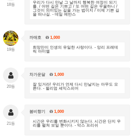
우리가 다시 만날 그 날까지 행복한 여정이 되기
18등
를. / 어떤 길은 기쁘고 / 또 어떤 길은 우울하니 /
그것이 의미있는 길을 가는 법이지 / 이제 기쁜 길
을 떠나길. - 데일 에반스
까매호
1,000
희망만이 인생의 유일한 사랑이다. - 앙리 프레데
19등
릭 아미엘
차가운달
1,000
잘 있거라! 우리가 언제 다시 만날지는 아무도 모
20등
른다. - 윌리엄 셰익스피어
봄비향기
1,000
시간은 우리를 변화시키지 않는다. 시간은 단지 우
21등
리를 펼쳐 보일 뿐이다. - 막스 프리쉬