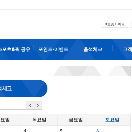
#보증사이트
스포츠&픽 공유
포인트•이벤트
출석체크
고
수요일
목요일
금요일
토요일
4
5
6