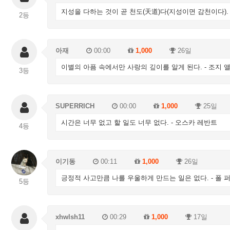
지성을 다하는 것이 곧 천도(天道)다(지성이면 감천이다). 
2등
아재
00:00
1,000
26일
이별의 아픔 속에서만 사랑의 깊이를 알게 된다. - 조지 
3등
SUPERRICH
00:00
1,000
25일
시간은 너무 없고 할 일도 너무 없다. - 오스카 레반트
4등
이기동
00:11
1,000
26일
긍정적 사고만큼 나를 우울하게 만드는 일은 없다. - 폴 
5등
xhwlsh11
00:29
1,000
17일