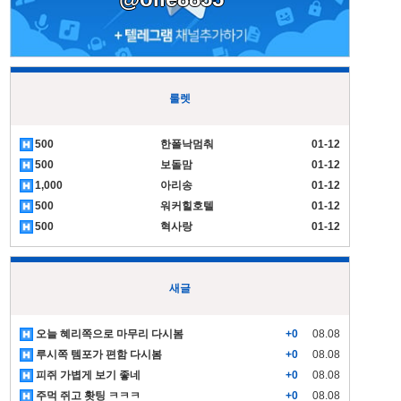
룰렛
500
한폴낙멈춰
01-12
500
보돌맘
01-12
1,000
아리송
01-12
500
워커힐호텔
01-12
500
혁사랑
01-12
새글
오늘 혜리쪽으로 마무리 다시봄
+0
08.08
루시쪽 템포가 편함 다시봄
+0
08.08
피쥐 가볍게 보기 좋네
+0
08.08
주먹 쥐고 홧팅 ㅋㅋㅋ
+0
08.08