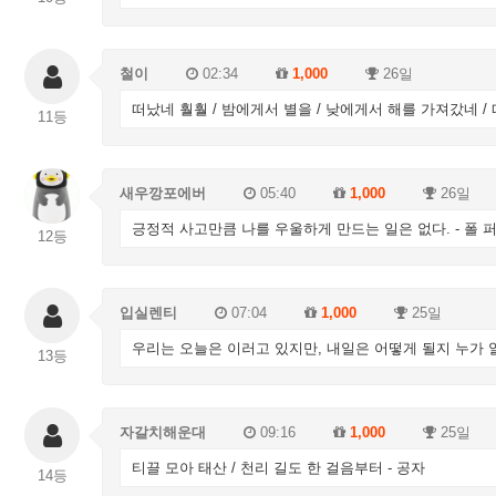
철이
02:34
1,000
26일
떠났네 훨훨 / 밤에게서 별을 / 낮에게서 해를 가져갔네 /
11등
새우깡포에버
05:40
1,000
26일
긍정적 사고만큼 나를 우울하게 만드는 일은 없다. - 폴 
12등
입실렌티
07:04
1,000
25일
우리는 오늘은 이러고 있지만, 내일은 어떻게 될지 누가 
13등
자갈치해운대
09:16
1,000
25일
티끌 모아 태산 / 천리 길도 한 걸음부터 - 공자
14등