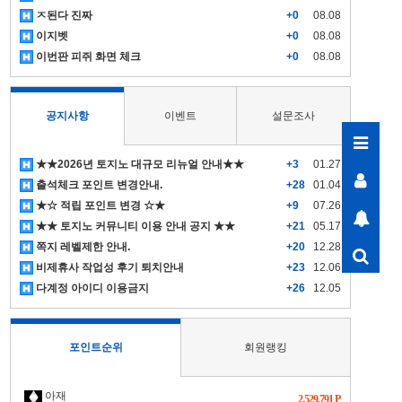
ㅈ된다 진짜
+0
08.08
이지벳
+0
08.08
이번판 피쥐 화면 체크
+0
08.08
공지사항
이벤트
설문조사
★★2026년 토지노 대규모 리뉴얼 안내★★
+3
01.27
출석체크 포인트 변경안내.
+28
01.04
★☆ 적립 포인트 변경 ☆★
+9
07.26
★★ 토지노 커뮤니티 이용 안내 공지 ★★
+21
05.17
쪽지 레벨제한 안내.
+20
12.28
비제휴사 작업성 후기 퇴치안내
+23
12.06
다계정 아이디 이용금지
+26
12.05
포인트순위
회원랭킹
아재
2,529,791 P