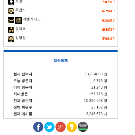
흐앙
700,256 P
무법자
672,944 P
아벤카지노
655,600 P
블랙록
614,973 P
김영철
599,643 P
접속통계
현재 접속자
13,714(39) 명
오늘 방문자
5,776 명
어제 방문자
21,243 명
최대방문
157,776 명
전체 방문자
10,290,908 명
전체 회원수
23,102 명
전체 게시물
3,246,673 개