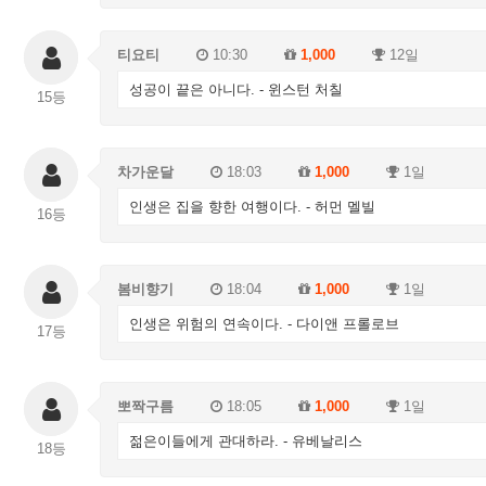
티요티
10:30
1,000
12일
성공이 끝은 아니다. - 윈스턴 처칠
15등
차가운달
18:03
1,000
1일
인생은 집을 향한 여행이다. - 허먼 멜빌
16등
봄비향기
18:04
1,000
1일
인생은 위험의 연속이다. - 다이앤 프롤로브
17등
뽀짝구름
18:05
1,000
1일
젊은이들에게 관대하라. - 유베날리스
18등