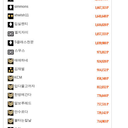
simmons
1,667,313 P
xhwlsh11
1,641,648 P
입실렌티
1,616,020 P
엘지자이
1,057,333 P
S클래스천문
1,039,900 P
스무스
971,812 P
애애하네
924,920 P
김재벌
914,152 P
KCM
858,348 P
입다물고까자
812,032 P
한방에간다
776,644 P
말보루레드
757,531 P
만수르다
729,142 P
불타는칼날
714,903 P