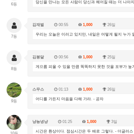
당신을 만나는 모든 사람이 당신과 헤어질 때는 더 나아지고
6등
김재벌
00:55
1,000
26일
우리는 오늘은 이러고 있지만, 내일은 어떻게 될지 누가 
7등
김봉달
00:56
1,000
25일
게으름 피울 수 있을 만큼 똑똑하지 못한 것을 포부가 높기
8등
스무스
01:13
1,000
26일
어디를 가든지 마음을 다해 가라. - 공자
9등
냥뇽녕냥
01:25
1,000
3일
시간은 환상이다. 점심시간은 두 배로 그렇다. - 더글러스
10등