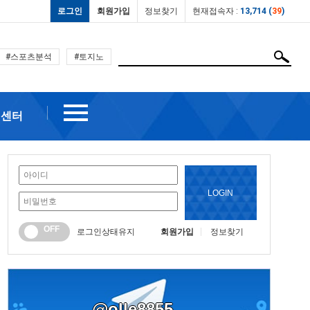
로그인
회원가입
정보찾기
현재접속자 :
13,714 (
39
)
#스포츠분석
#토지노
객센터
LOGIN
OFF
로그인상태유지
회원가입
정보찾기
@olle8855