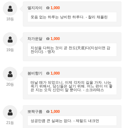
엘지자이
1,000
웃음 없는 하루는 낭비한 하루다. - 찰리 채플린
18등
차가운달
1,000
지성을 다하는 것이 곧 천도(天道)다(지성이면 감
19등
천이다). - 맹자
봄비향기
1,000
떠날 때가 되었으니, 이제 각자의 길을 가자. 나는
20등
죽기 위해서, 당신들은 살기 위해. 어느 편이 더 좋
은 지는 오직 신만이 알 뿐이다. - 소크라테스
뽀짝구름
1,000
성공만큼 큰 실패는 없다. - 제럴드 내크먼
21등