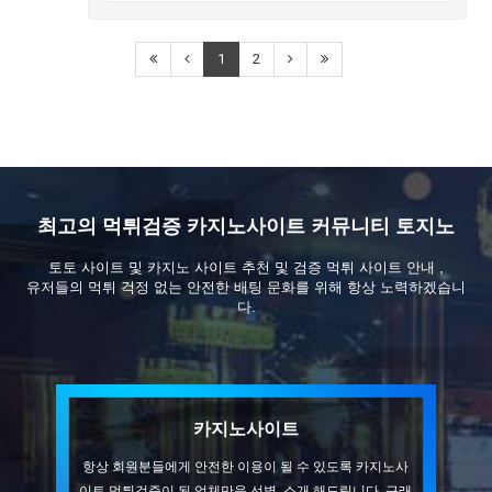
1
2
최고의 먹튀검증 카지노사이트 커뮤니티 토지노
토토 사이트 및 카지노 사이트 추천 및 검증 먹튀 사이트 안내 ,
유저들의 먹튀 걱정 없는 안전한 배팅 문화를 위해 항상 노력하겠습니
다.
카지노사이트
항상 회원분들에게 안전한 이용이 될 수 있도록 카지노사
이트 먹튀검증이 된 업체만을 선별, 소개 해드립니다. 근래