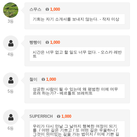
스무스
1,000
기회는 자기 소개서를 보내지 않는다. - 작자 미상
3등
빵빵이
1,000
시간은 너무 없고 할 일도 너무 없다. - 오스카 레반
4등
트
철이
1,000
성공한 사람이 될 수 있는데 왜 평범한 이에 머무
5등
르려 하는가? - 베르톨트 브레히트
SUPERRICH
1,000
우리가 다시 만날 그 날까지 행복한 여정이 되기
6등
를. / 어떤 길은 기쁘고 / 또 어떤 길은 우울하니 /
그것이 의미있는 길을 가는 법이지 / 이제 기쁜 길