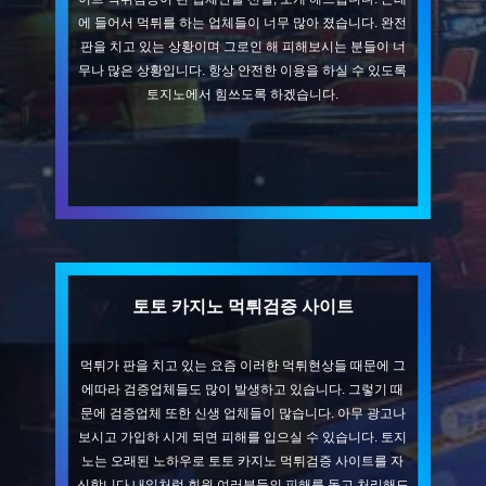
에 들어서 먹튀를 하는 업체들이 너무 많아 졌습니다. 완전
판을 치고 있는 상황이며 그로인 해 피해보시는 분들이 너
무나 많은 상황입니다. 항상 안전한 이용을 하실 수 있도록
토지노에서 힘쓰도록 하겠습니다.
토토 카지노 먹튀검증 사이트
먹튀가 판을 치고 있는 요즘 이러한 먹튀현상들 때문에 그
에따라 검증업체들도 많이 발생하고 있습니다. 그렇기 때
문에 검증업체 또한 신생 업체들이 많습니다. 아무 광고나
보시고 가입하 시게 되면 피해를 입으실 수 있습니다. 토지
노는 오래된 노하우로 토토 카지노 먹튀검증 사이트를 자
신합니다 내일처럼 회원 여러분들의 피해를 돕고 처리해드