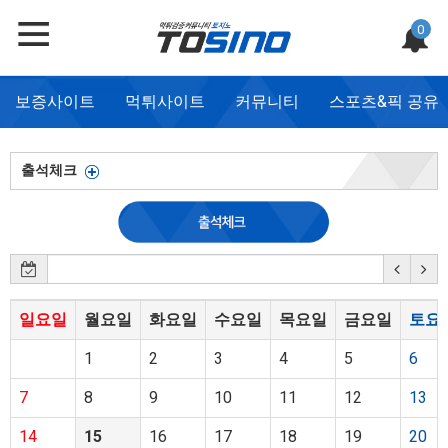
0
보증사이트
먹튀사이트
커뮤니티
스포츠&픽 공유
출석체크
일요일
월요일
화요일
수요일
목요일
금요일
토요
1
2
3
4
5
6
7
8
9
10
11
12
13
14
15
16
17
18
19
20